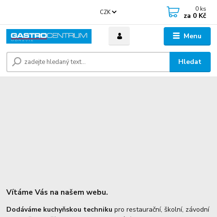
0
ks
CZK
za
0 Kč
Menu
Hledat
Vítáme Vás na našem webu.
Dodáváme kuchyňskou techniku
pro restaurační, školní, závodní