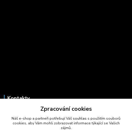
Kontakty
Zpracování cookies
Marcela Šmídová
+420 723 725 881
Náš e-shop a partneři potřebují Váš
souhlas
s použitím souborů
(Po-Pá, 8-16 hod.)
cookies, aby Vám mohli zobrazovat informace týkající se Vašich
zájmů.