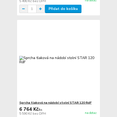
na dotaz
5 490 Kč
bez DPH
Přidat do košíku
Sprcha tlaková na nádobí stolní STAR 120 RdF
6 764 Kč
/
ks
na dotaz
5 590 Kč
bez DPH