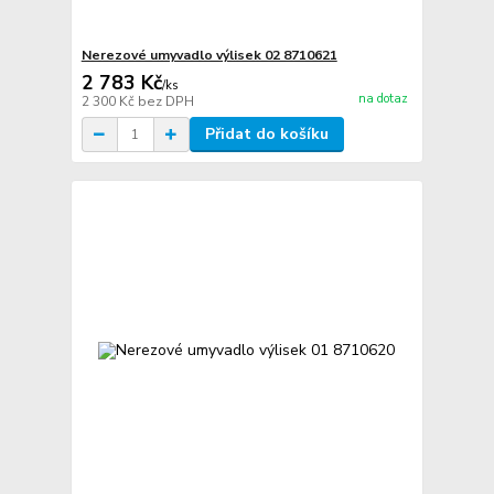
Nerezové umyvadlo výlisek 02 8710621
2 783 Kč
/
ks
na dotaz
2 300 Kč
bez DPH
Přidat do košíku