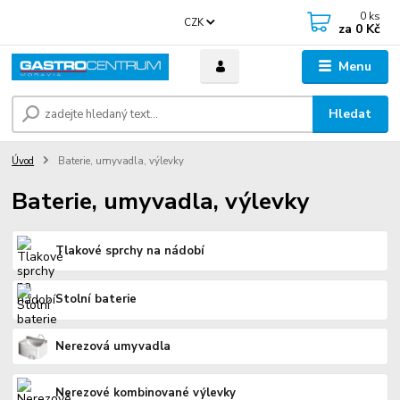
0
ks
CZK
za
0 Kč
Menu
Hledat
Úvod
Baterie, umyvadla, výlevky
Baterie, umyvadla, výlevky
Tlakové sprchy na nádobí
Stolní baterie
Nerezová umyvadla
Nerezové kombinované výlevky