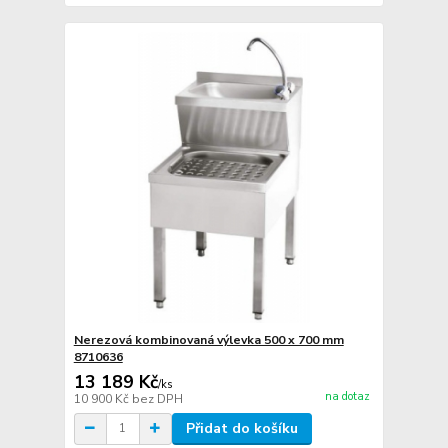
Nerezová kombinovaná výlevka 500 x 700 mm
8710636
13 189 Kč
/
ks
na dotaz
10 900 Kč
bez DPH
Přidat do košíku