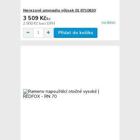
Nerezové umyvadlo výlisek 01 8710620
3 509 Kč
/
ks
na dotaz
2 900 Kč
bez DPH
Přidat do košíku