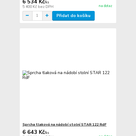
6 534 Kč
/
ks
na dotaz
5 400 Kč
bez DPH
Přidat do košíku
Sprcha tlaková na nádobí stolní STAR 122 RdF
6 643 Kč
/
ks