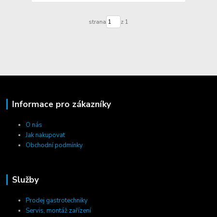
strana
z 1
Informace pro zákazníky
O nás
Jak nakupovat
Obchodní podmínky
Služby
Prodej gastrotechniky
Servis, montáž zařízení