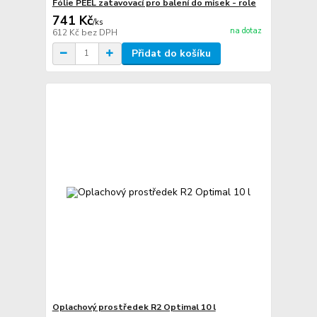
Fólie PEEL zatavovací pro balení do misek - role
741 Kč
/
ks
na dotaz
612 Kč
bez DPH
Přidat do košíku
Oplachový prostředek R2 Optimal 10 l