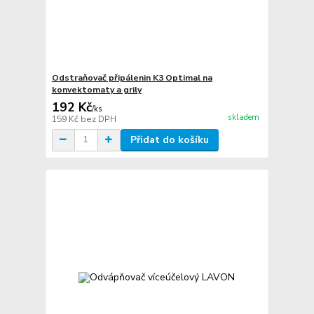
Odstraňovač připálenin K3 Optimal na
konvektomaty a grily
192 Kč
/
ks
skladem
159 Kč
bez DPH
Přidat do košíku