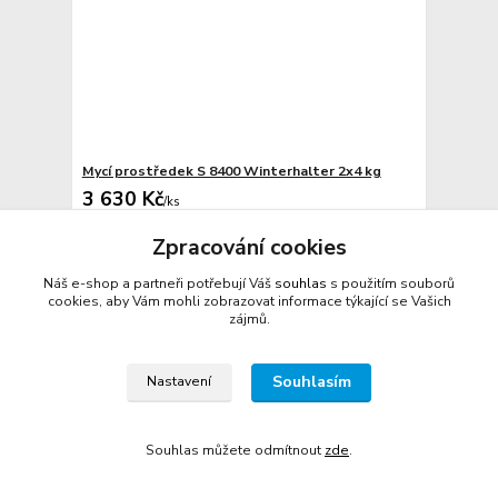
Mycí prostředek S 8400 Winterhalter 2x4 kg
3 630 Kč
/
ks
skladem
3 000 Kč
bez DPH
Zpracování cookies
Přidat do košíku
Náš e-shop a partneři potřebují Váš
souhlas
s použitím souborů
cookies, aby Vám mohli zobrazovat informace týkající se Vašich
zájmů.
Souhlasím
Nastavení
Souhlas můžete odmítnout
zde
.