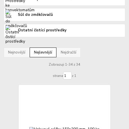
Sůl do změkčovačů
Ostatní čistící prostředky
Nejnovější
Nejlevnější
Nejdražší
Zobrazuji 1-34 z 34
strana
z 1