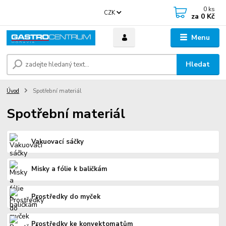
0
ks
CZK
za
0 Kč
Menu
Hledat
Úvod
Spotřební materiál
Spotřební materiál
Vakuovací sáčky
Misky a fólie k baličkám
Prostředky do myček
Prostředky ke konvektomatům