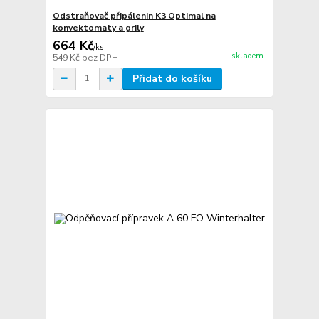
Odstraňovač připálenin K3 Optimal na
konvektomaty a grily
664 Kč
/
ks
skladem
549 Kč
bez DPH
Přidat do košíku