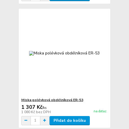
Miska polévková obdélníková ER-53
1 307 Kč
/
ks
na dotaz
1 080 Kč
bez DPH
Přidat do košíku