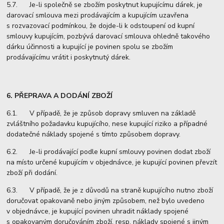
5.7. Je-li společně se zbožím poskytnut kupujícímu dárek, je
darovací smlouva mezi prodávajícím a kupujícím uzavřena
s rozvazovací podmínkou, že dojde-li k odstoupení od kupní
smlouvy kupujícím, pozbývá darovací smlouva ohledně takového
dárku účinnosti a kupující je povinen spolu se zbožím
prodávajícímu vrátit i poskytnutý dárek.
6. PŘEPRAVA A DODÁNÍ ZBOŽÍ
6.1. V případě, že je způsob dopravy smluven na základě
zvláštního požadavku kupujícího, nese kupující riziko a případné
dodatečné náklady spojené s tímto způsobem dopravy.
6.2. Je-li prodávající podle kupní smlouvy povinen dodat zboží
na místo určené kupujícím v objednávce, je kupující povinen převzít
zboží při dodání.
6.3. V případě, že je z důvodů na straně kupujícího nutno zboží
doručovat opakovaně nebo jiným způsobem, než bylo uvedeno
v objednávce, je kupující povinen uhradit náklady spojené
s opakovaným doručováním zboží, resp. náklady spojené s jiným