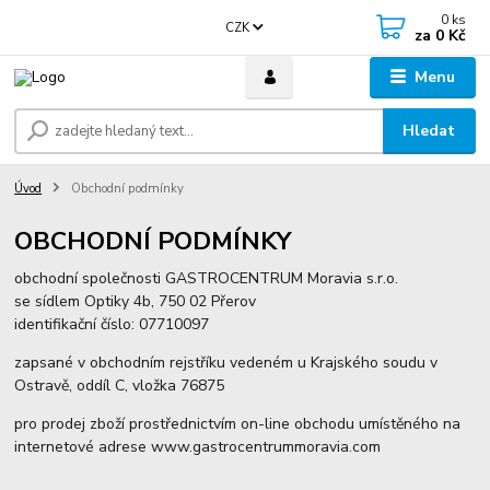
0
ks
CZK
za
0 Kč
Menu
Hledat
Úvod
Obchodní podmínky
OBCHODNÍ PODMÍNKY
obchodní společnosti GASTROCENTRUM Moravia s.r.o.
se sídlem Optiky 4b, 750 02 Přerov
identifikační číslo: 07710097
zapsané v obchodním rejstříku vedeném u Krajského soudu v
Ostravě, oddíl C, vložka 76875
pro prodej zboží prostřednictvím on-line obchodu umístěného na
internetové adrese www.gastrocentrummoravia.com