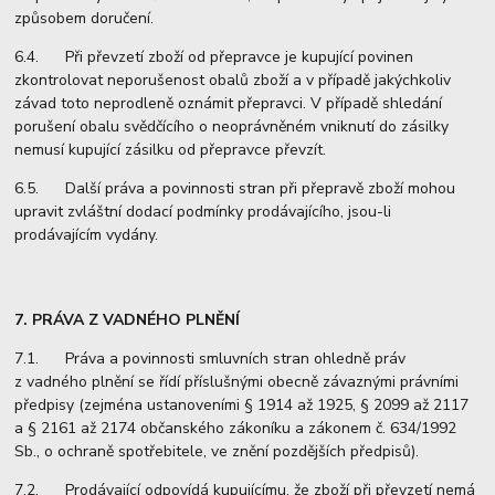
způsobem doručení.
6.4. Při převzetí zboží od přepravce je kupující povinen
zkontrolovat neporušenost obalů zboží a v případě jakýchkoliv
závad toto neprodleně oznámit přepravci. V případě shledání
porušení obalu svědčícího o neoprávněném vniknutí do zásilky
nemusí kupující zásilku od přepravce převzít.
6.5. Další práva a povinnosti stran při přepravě zboží mohou
upravit zvláštní dodací podmínky prodávajícího, jsou-li
prodávajícím vydány.
7. PRÁVA Z VADNÉHO PLNĚNÍ
7.1. Práva a povinnosti smluvních stran ohledně práv
z vadného plnění se řídí příslušnými obecně závaznými právními
předpisy (zejména ustanoveními § 1914 až 1925, § 2099 až 2117
a § 2161 až 2174 občanského zákoníku a zákonem č. 634/1992
Sb., o ochraně spotřebitele, ve znění pozdějších předpisů).
7.2. Prodávající odpovídá kupujícímu, že zboží při převzetí nemá