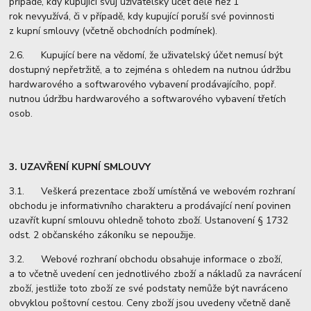
případě, kdy kupující svůj uživatelský účet déle než 1
rok nevyužívá, či v případě, kdy kupující poruší své povinnosti
z kupní smlouvy (včetně obchodních podmínek).
2.6. Kupující bere na vědomí, že uživatelský účet nemusí být
dostupný nepřetržitě, a to zejména s ohledem na nutnou údržbu
hardwarového a softwarového vybavení prodávajícího, popř.
nutnou údržbu hardwarového a softwarového vybavení třetích
osob.
3. UZAVŘENÍ KUPNÍ SMLOUVY
3.1. Veškerá prezentace zboží umístěná ve webovém rozhraní
obchodu je informativního charakteru a prodávající není povinen
uzavřít kupní smlouvu ohledně tohoto zboží. Ustanovení § 1732
odst. 2 občanského zákoníku se nepoužije.
3.2. Webové rozhraní obchodu obsahuje informace o zboží,
a to včetně uvedení cen jednotlivého zboží a nákladů za navrácení
zboží, jestliže toto zboží ze své podstaty nemůže být navráceno
obvyklou poštovní cestou. Ceny zboží jsou uvedeny včetně daně