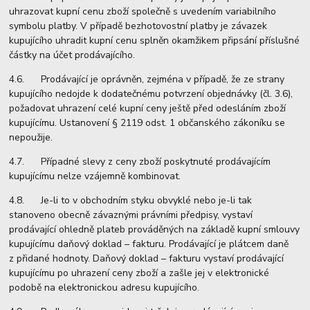
uhrazovat kupní cenu zboží společně s uvedením variabilního
symbolu platby. V případě bezhotovostní platby je závazek
kupujícího uhradit kupní cenu splněn okamžikem připsání příslušné
částky na účet prodávajícího.
4.6. Prodávající je oprávněn, zejména v případě, že ze strany
kupujícího nedojde k dodatečnému potvrzení objednávky (čl. 3.6),
požadovat uhrazení celé kupní ceny ještě před odesláním zboží
kupujícímu. Ustanovení § 2119 odst. 1 občanského zákoníku se
nepoužije.
4.7. Případné slevy z ceny zboží poskytnuté prodávajícím
kupujícímu nelze vzájemně kombinovat.
4.8. Je-li to v obchodním styku obvyklé nebo je-li tak
stanoveno obecně závaznými právními předpisy, vystaví
prodávající ohledně plateb prováděných na základě kupní smlouvy
kupujícímu daňový doklad – fakturu. Prodávající je plátcem daně
z přidané hodnoty. Daňový doklad – fakturu vystaví prodávající
kupujícímu po uhrazení ceny zboží a zašle jej v elektronické
podobě na elektronickou adresu kupujícího.