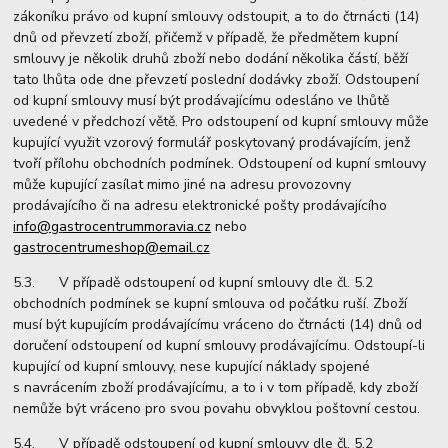
zákoníku právo od kupní smlouvy odstoupit, a to do čtrnácti (14)
dnů od převzetí zboží, přičemž v případě, že předmětem kupní
smlouvy je několik druhů zboží nebo dodání několika částí, běží
tato lhůta ode dne převzetí poslední dodávky zboží. Odstoupení
od kupní smlouvy musí být prodávajícímu odesláno ve lhůtě
uvedené v předchozí větě. Pro odstoupení od kupní smlouvy může
kupující využit vzorový formulář poskytovaný prodávajícím, jenž
tvoří přílohu obchodních podmínek. Odstoupení od kupní smlouvy
může kupující zasílat mimo jiné na adresu provozovny
prodávajícího či na adresu elektronické pošty prodávajícího
info@gastrocentrummoravia.cz
nebo
gastrocentrumeshop@email.cz
5.3. V případě odstoupení od kupní smlouvy dle čl. 5.2
obchodních podmínek se kupní smlouva od počátku ruší. Zboží
musí být kupujícím prodávajícímu vráceno do čtrnácti (14) dnů od
doručení odstoupení od kupní smlouvy prodávajícímu. Odstoupí-li
kupující od kupní smlouvy, nese kupující náklady spojené
s navrácením zboží prodávajícímu, a to i v tom případě, kdy zboží
nemůže být vráceno pro svou povahu obvyklou poštovní cestou.
5.4. V případě odstoupení od kupní smlouvy dle čl. 5.2