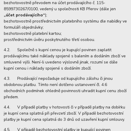
bezhotovostně převodem na účet prodávajícího č. 115-
8599730267/0100, vedený u společnosti KB Přerov (dále jen
„účet prodávajícího“
);
bezhotovostně prostřednictvím platebního systému dle nabídky ve
formuláři objednávky;
bezhotovostně platební kartou;
prostřednictvím úvěru poskytnutého třetí osobou.
4.2. Společně s kupní cenou je kupující povinen zaplatit
prodávajícímu také náklady spojené s balením a dodáním zboží ve
smluvené výši. Není-li uvedeno výslovně jinak, rozumí se dále
kupní cenou i náklady spojené s dodáním zboží.
4.3. Prodávající nepožaduje od kupujícího zálohu či jinou
obdobnou platbu. Tímto není dotčeno ustanovení čl. 4.6
obchodních podmínek ohledně povinnosti uhradit kupní cenu zboží
předem.
4.4. V případě platby v hotovosti či v případě platby na dobírku
je kupní cena splatná při převzetí zboží. V případě bezhotovostní
platby je kupní cena splatná do 3 dnů od uzavření kupní smlouvy.
4.5. V případě bezhotovostní platby je kupující povinen