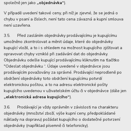
společně jen jako
„objednávka“
).
V případě uvedení takové ceny, při níž je zjevné, že se jedná o
chybu v psaní a číslech, není tato cena závazná a kupní smlouva
není uzavřena.
3.5. Před zasláním objednávky prodávajícímu je kupujícímu
umožněno zkontrolovat a měnit údaje, které do objednávky
kupující vložil, a to i s ohledem na možnost kupujícího zjišťovat a
opravovat chyby vzniklé při zadávání dat do objednávky.
Objednávku odešle kupující prodávajícímu kliknutím na tlačítko
"Odeslat objednávku “. Údaje uvedené v objednávce jsou
prodávajícím považovány za správné. Prodávající neprodleně po
obdržení objednávky toto obdržení kupujícímu potvrdí
elektronickou poštou, a to na adresu elektronické pošty
kupujícího uvedenou v uživatelském účtu či v objednávce (dále jen
„elektronická adresa kupujícího“
).
3.6. Prodávající je vždy oprávněn v závislosti na charakteru
objednávky (množství zboží, výše kupní ceny, předpokládané
náklady na dopravu) požádat kupujícího o dodatečné potvrzení
objednávky (například písemně či telefonicky).