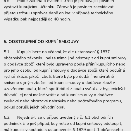
4.9. Podle zákona o evidenci tržeb je prodávající povinen
vystavit kupujícímu účtenku. Zároveň je povinen zaevidovat
přijatou tržbu u správce daně online; v případě technického
výpadku pak nejpozději do 48 hodin.
5. ODSTOUPENÍ OD KUPNÍ SMLOUVY
5.1. Kupující bere na vědomí, že dle ustanovení § 1837
občanského zákoníku, nelze mimo jiné odstoupit od kupní smlouvy
o dodávce zboží, které bylo upraveno podle přání kupujícího nebo
pro jeho osobu, od kupní smlouvy o dodávce zboží, které podléhá
rychlé zkáze, jakož i zboží, které bylo po dodání nenávratně
smíseno s jiným zbožím, od kupní smlouvy o dodávce zboží v
uzavřeném obalu, které spotřebitel z obalu vyňal a z hygienických
důvodů jej není možné vrátit a od kupní smlouvy o dodávce
zvukové nebo obrazové nahrávky nebo počítačového programu,
pokud porušil jejich původní obal.
5.2. Nejedná-li se o případ uvedený v čl. 5.1 obchodních
podmínek či o jiný případ, kdy nelze od kupní smlouvy odstoupit,
má kupující v souladu s ustanovením § 1829 odst. 1 občanského