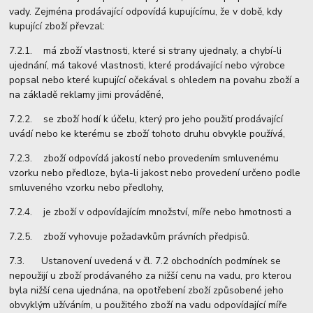
vady. Zejména prodávající odpovídá kupujícímu, že v době, kdy
kupující zboží převzal:
7.2.1. má zboží vlastnosti, které si strany ujednaly, a chybí-li
ujednání, má takové vlastnosti, které prodávající nebo výrobce
popsal nebo které kupující očekával s ohledem na povahu zboží a
na základě reklamy jimi prováděné,
7.2.2. se zboží hodí k účelu, který pro jeho použití prodávající
uvádí nebo ke kterému se zboží tohoto druhu obvykle používá,
7.2.3. zboží odpovídá jakostí nebo provedením smluvenému
vzorku nebo předloze, byla-li jakost nebo provedení určeno podle
smluveného vzorku nebo předlohy,
7.2.4. je zboží v odpovídajícím množství, míře nebo hmotnosti a
7.2.5. zboží vyhovuje požadavkům právních předpisů.
7.3. Ustanovení uvedená v čl. 7.2 obchodních podmínek se
nepoužijí u zboží prodávaného za nižší cenu na vadu, pro kterou
byla nižší cena ujednána, na opotřebení zboží způsobené jeho
obvyklým užíváním, u použitého zboží na vadu odpovídající míře