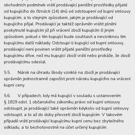
obchodních podmínek vrátí prodávající peněžní prostředky přijaté
od kupujícího do čtrnácti (14) dnů od odstoupení od kupní smlouvy
kupujícím, a to stejným způsobem, jakým je prodávající od
kupujícího přijal. Prodávající je taktéž oprávněn vrátit plnění
poskytnuté kupujícím již při vrácení zboží kupujícím či jiným
způsobem, pokud s tím kupující bude souhlasit a nevzniknou tím
kupujícímu další náklady. Odstoupí-li kupující od kupní smlouvy,
prodávající není povinen vrátit přijaté peněžní prostředky
kupujícímu dříve, než mu kupující zboží vrátí nebo prokáže, že zboží
prodávajícímu odeslal.
5.5. Nárok na úhradu škody vzniklé na zboží je prodávající
oprávněn jednostranně započíst proti nároku kupujícího na vrácení
kupní ceny.
5.6. V případech, kdy má kupující v souladu s ustanovením
§ 1829 odst. 1 občanského zákoníku právo od kupní smlouvy
odstoupit, je prodávající také oprávněn kdykoliv od kupní smlouvy
odstoupit, a to až do doby převzetí zboží kupujícím. V takovém
případě vrátí prodávající kupujícímu kupní cenu bez zbytečného
odkladu, a to bezhotovostně na účet určený kupujícím.