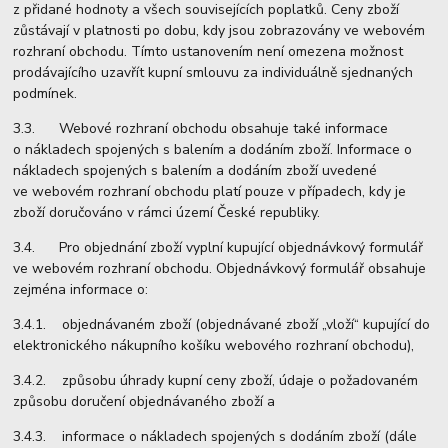
z přidané hodnoty a všech souvisejících poplatků. Ceny zboží
zůstávají v platnosti po dobu, kdy jsou zobrazovány ve webovém
rozhraní obchodu. Tímto ustanovením není omezena možnost
prodávajícího uzavřít kupní smlouvu za individuálně sjednaných
podmínek.
3.3. Webové rozhraní obchodu obsahuje také informace
o nákladech spojených s balením a dodáním zboží. Informace o
nákladech spojených s balením a dodáním zboží uvedené
ve webovém rozhraní obchodu platí pouze v případech, kdy je
zboží doručováno v rámci území České republiky.
3.4. Pro objednání zboží vyplní kupující objednávkový formulář
ve webovém rozhraní obchodu. Objednávkový formulář obsahuje
zejména informace o:
3.4.1. objednávaném zboží (objednávané zboží „vloží“ kupující do
elektronického nákupního košíku webového rozhraní obchodu),
3.4.2. způsobu úhrady kupní ceny zboží, údaje o požadovaném
způsobu doručení objednávaného zboží a
3.4.3. informace o nákladech spojených s dodáním zboží (dále