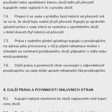
používání nebo opotřebení, kterou zboží mělo při převzetí
kupujícím, nebo vyplývá-li to z povahy zboží.
7.4. Projeví-li se vada v průběhu šesti měsíců od převzetí, má
se za to, že zboží bylo vadné již při převzetí. Kupující je oprávněn
uplatnit právo z vady, která se vyskytne u spotřebního zboží
v době dvaceti čtyř měsíců od převzetí.
7.5. Práva z vadného plnění uplatňuje kupující u prodávajícího
na adrese jeho provozovny, v níž je přijetí reklamace možné s
ohledem na sortiment prodávaného zboží, případně i v sídle nebo
místě podnikání.
7.6. Další práva a povinnosti stran související s odpovědností
prodávajícího za vady může upravit reklamační řád prodávajícího.
8. DALŠÍ PRÁVA A POVINNOSTI SMLUVNÍCH STRAN
8.1. Kupující nabývá vlastnictví ke zboží zaplacením celé kupní
ceny zboží.