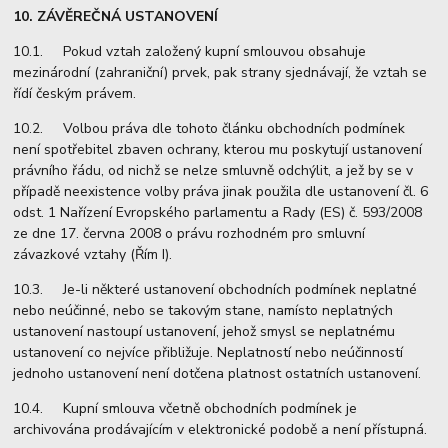
10. ZÁVĚREČNÁ USTANOVENÍ
10.1. Pokud vztah založený kupní smlouvou obsahuje
mezinárodní (zahraniční) prvek, pak strany sjednávají, že vztah se
řídí českým právem.
10.2. Volbou práva dle tohoto článku obchodních podmínek
není spotřebitel zbaven ochrany, kterou mu poskytují ustanovení
právního řádu, od nichž se nelze smluvně odchýlit, a jež by se v
případě neexistence volby práva jinak použila dle ustanovení čl. 6
odst. 1 Nařízení Evropského parlamentu a Rady (ES) č. 593/2008
ze dne 17. června 2008 o právu rozhodném pro smluvní
závazkové vztahy (Řím I).
10.3. Je-li některé ustanovení obchodních podmínek neplatné
nebo neúčinné, nebo se takovým stane, namísto neplatných
ustanovení nastoupí ustanovení, jehož smysl se neplatnému
ustanovení co nejvíce přibližuje. Neplatností nebo neúčinností
jednoho ustanovení není dotčena platnost ostatních ustanovení.
10.4. Kupní smlouva včetně obchodních podmínek je
archivována prodávajícím v elektronické podobě a není přístupná.