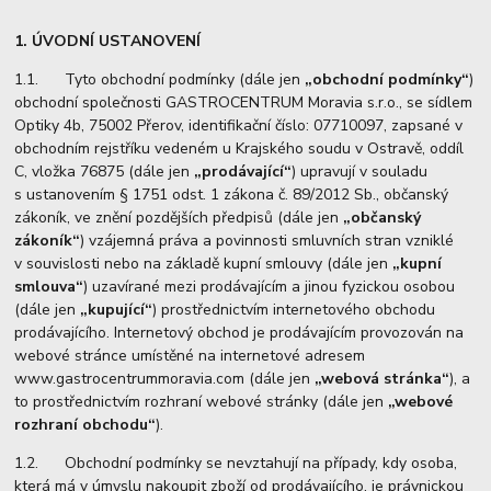
1. ÚVODNÍ USTANOVENÍ
1.1. Tyto obchodní podmínky (dále jen
„obchodní podmínky“
)
obchodní společnosti GASTROCENTRUM Moravia s.r.o., se sídlem
Optiky 4b, 75002 Přerov, identifikační číslo: 07710097, zapsané v
obchodním rejstříku vedeném u Krajského soudu v Ostravě, oddíl
C, vložka 76875 (dále jen
„prodávající“
) upravují v souladu
s ustanovením § 1751 odst. 1 zákona č. 89/2012 Sb., občanský
zákoník, ve znění pozdějších předpisů (dále jen
„občanský
zákoník“
) vzájemná práva a povinnosti smluvních stran vzniklé
v souvislosti nebo na základě kupní smlouvy (dále jen
„kupní
smlouva“
) uzavírané mezi prodávajícím a jinou fyzickou osobou
(dále jen
„kupující“
) prostřednictvím internetového obchodu
prodávajícího. Internetový obchod je prodávajícím provozován na
webové stránce umístěné na internetové adresem
www.gastrocentrummoravia.com (dále jen
„webová stránka“
), a
to prostřednictvím rozhraní webové stránky (dále jen
„webové
rozhraní obchodu“
).
1.2. Obchodní podmínky se nevztahují na případy, kdy osoba,
která má v úmyslu nakoupit zboží od prodávajícího, je právnickou