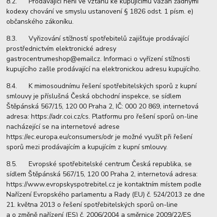
8.2. Prodávající není ve vztahu ke kupujícímu vázán žádnými
kodexy chování ve smyslu ustanovení § 1826 odst. 1 písm. e)
občanského zákoníku.
8.3. Vyřizování stížností spotřebitelů zajišťuje prodávající
prostřednictvím elektronické adresy
gastrocentrumeshop@emailcz. Informaci o vyřízení stížnosti
kupujícího zašle prodávající na elektronickou adresu kupujícího.
8.4. K mimosoudnímu řešení spotřebitelských sporů z kupní
smlouvy je příslušná Česká obchodní inspekce, se sídlem
Štěpánská 567/15, 120 00 Praha 2, IČ: 000 20 869, internetová
adresa: https://adr.coi.cz/cs. Platformu pro řešení sporů on-line
nacházející se na internetové adrese
https://ec.europa.eu/consumers/odr je možné využít při řešení
sporů mezi prodávajícím a kupujícím z kupní smlouvy.
8.5. Evropské spotřebitelské centrum Česká republika, se
sídlem Štěpánská 567/15, 120 00 Praha 2, internetová adresa:
https://www.evropskyspotrebitel.cz je kontaktním místem podle
Nařízení Evropského parlamentu a Rady (EU) č. 524/2013 ze dne
21. května 2013 o řešení spotřebitelských sporů on-line
a o změně nařízení (ES) č. 2006/2004 a směrnice 2009/22/ES