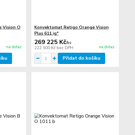
 Vision O
Konvektomat Retigo Orange Vision
Plus 611 ig*
269 225 Kč
/
ks
na dotaz
na dotaz
222 500 Kč
bez DPH
šíku
Přidat do košíku