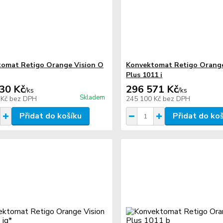
omat Retigo Orange Vision O
Konvektomat Retigo Orange
Plus 1011 i
30 Kč
296 571 Kč
/
ks
/
ks
Skladem
 Kč
bez DPH
245 100 Kč
bez DPH
Přidat do košíku
Přidat do ko