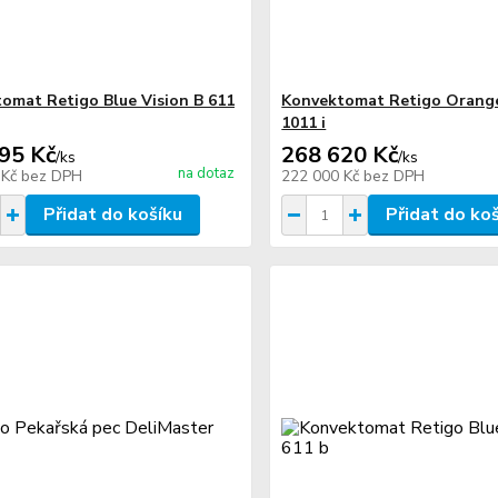
omat Retigo Blue Vision B 611
Konvektomat Retigo Orange
1011 i
95 Kč
268 620 Kč
/
ks
/
ks
na dotaz
 Kč
bez DPH
222 000 Kč
bez DPH
Přidat do košíku
Přidat do ko