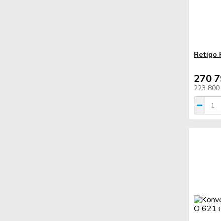
Retigo 
270 7
223 800