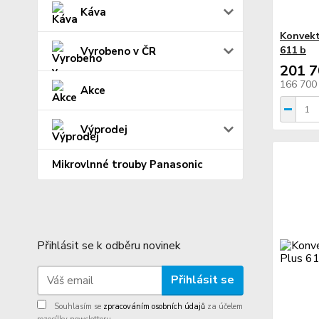
Káva
Konvekt
611 b
Vyrobeno v ČR
201 7
166 700
Akce
Výprodej
Mikrovlnné trouby Panasonic
Přihlásit se k odběru novinek
Přihlásit se
Souhlasím se
zpracováním osobních údajů
za účelem