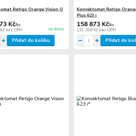
omat Retigo Orange Vision O
Konvektomat Retigo Orange
Plus 623 i
73 Kč
158 873 Kč
/
ks
/
ks
na dotaz
 Kč
bez DPH
131 300 Kč
bez DPH
Přidat do košíku
Přidat do ko