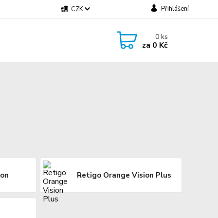
Přihlášení
CZK
0
ks
za
0 Kč
ion
Retigo Orange Vision Plus