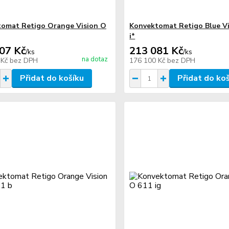
omat Retigo Orange Vision O
Konvektomat Retigo Blue Vi
i*
07 Kč
213 081 Kč
/
ks
/
ks
na dotaz
 Kč
bez DPH
176 100 Kč
bez DPH
Přidat do košíku
Přidat do ko