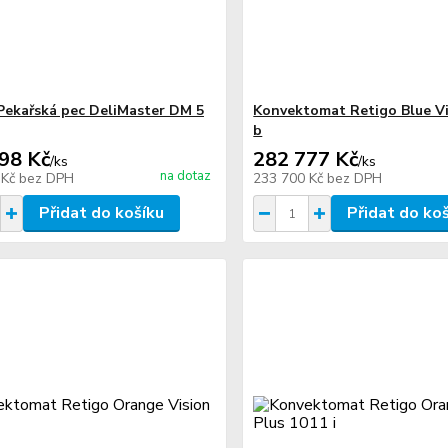
Pekařská pec DeliMaster DM 5
Konvektomat Retigo Blue Vi
b
98 Kč
282 777 Kč
/
ks
/
ks
na dotaz
 Kč
bez DPH
233 700 Kč
bez DPH
Přidat do košíku
Přidat do ko