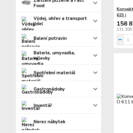
Zařízení pizzerie a Fast
Food
Konvekt
623 i
Výdej, ohřev a transport
158 8
jídel
131 300
Balení potravin
Baterie, umyvadla,
výlevky
Spotřební materiál
Gastronádoby
Inventář
Nerez nábytek