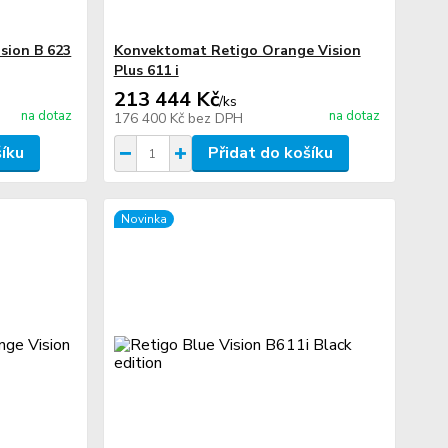
sion B 623
Konvektomat Retigo Orange Vision
Plus 611 i
213 444 Kč
/
ks
na dotaz
na dotaz
176 400 Kč
bez DPH
šíku
Přidat do košíku
Novinka