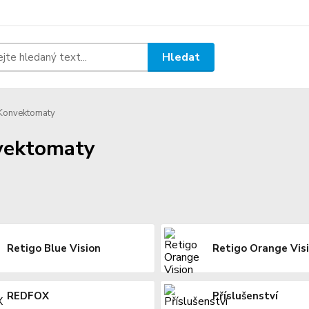
Hledat
Konvektomaty
vektomaty
Retigo Blue Vision
Retigo Orange Vis
REDFOX
Příslušenství