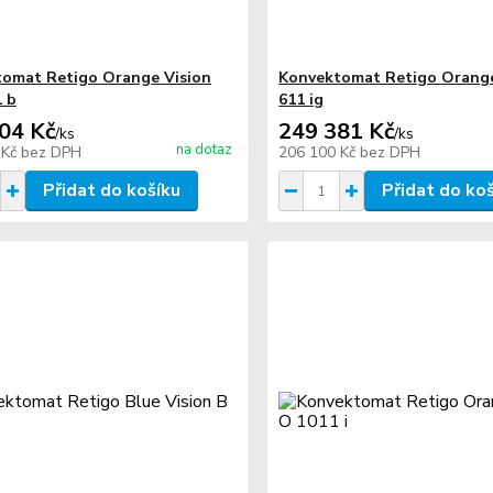
omat Retigo Orange Vision
Konvektomat Retigo Orange
1 b
611 ig
04 Kč
249 381 Kč
/
ks
/
ks
na dotaz
 Kč
bez DPH
206 100 Kč
bez DPH
Přidat do košíku
Přidat do ko