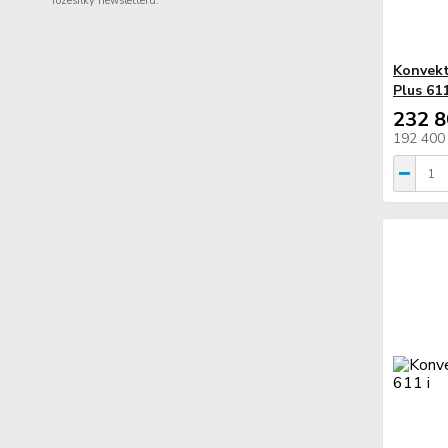
rozesílky newsletteru.
Konvekt
Plus 61
232 8
192 400