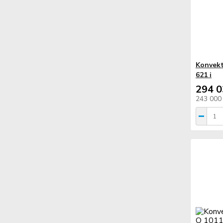
Konvekt
621 i
294 0
243 000