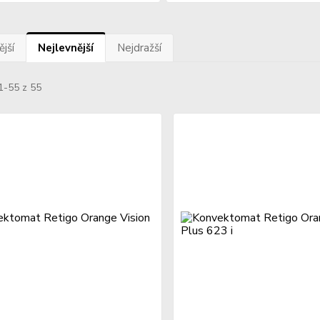
jší
Nejlevnější
Nejdražší
1-55 z 55