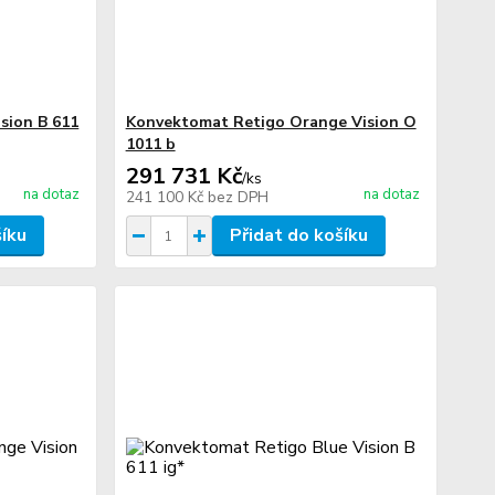
sion B 611
Konvektomat Retigo Orange Vision O
1011 b
291 731 Kč
/
ks
na dotaz
na dotaz
241 100 Kč
bez DPH
šíku
Přidat do košíku