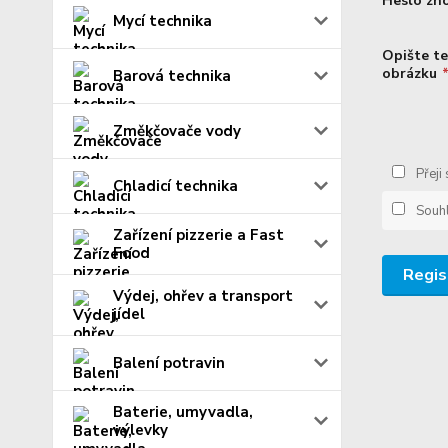
Heslo zn
Mycí technika
Opište te
obrázku
Barová technika
Změkčovače vody
Přeji
Chladicí technika
Souh
Zařízení pizzerie a Fast
Food
Regis
Výdej, ohřev a transport
jídel
Balení potravin
Baterie, umyvadla,
výlevky