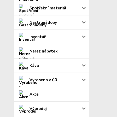
Spotřební materiál
Gastronádoby
Inventář
Nerez nábytek
Káva
Vyrobeno v ČR
Akce
Výprodej