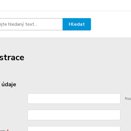
Hledat
strace
 údaje
Nap