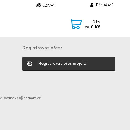
Přihlášení
CZK
0
ks
za
0 Kč
Registrovat přes:
Registrovat přes mojeID
ř. petrnovak@seznam.cz