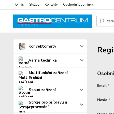
O nás
Služby
Kontakty
Obchodní podmínky
Konvektomaty
Regi
Varná technika
Osobní
Multifunkční zařízení
iVario
Email
*
Stolní zařízení
Heslo
*
Stroje pro přípravu a
zpracování