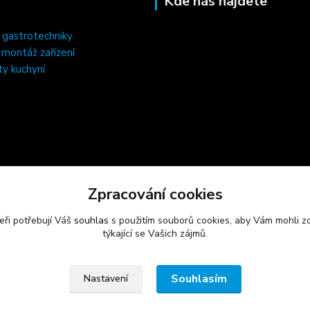
Kde nás najdete
 gastrotechniky
, montáž zařízení
ty kuchyní
Zpracování cookies
eři potřebují Váš
souhlas
s použitím souborů cookies, aby Vám mohli z
týkající se Vašich zájmů.
Souhlasím
Nastavení