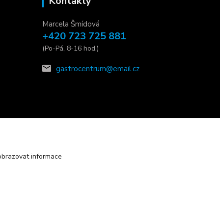
Kontakty
Marcela Šmídová
+420 723 725 881
(Po-Pá, 8-16 hod.)
gastrocentrum@email.cz
obrazovat informace