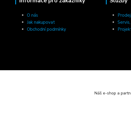
Informace pro zákazníky
Služby
O nás
Prodej
Jak nakupovat
Servis
Obchodní podmínky
Projek
Náš e-shop a partn