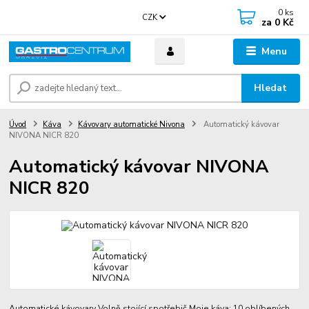
0
ks
CZK
za
0 Kč
Menu
Hledat
Úvod
Káva
Kávovary automatické Nivona
Automatický kávovar
NIVONA NICR 820
Automatický kávovar NIVONA
NICR 820
Automatické kávovary Volně stojící spotřebič Moje káva: 10 oblíbených