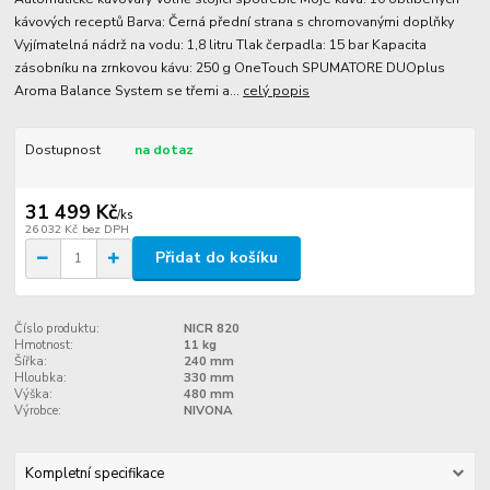
kávových receptů Barva: Černá přední strana s chromovanými doplňky
Vyjímatelná nádrž na vodu: 1,8 litru Tlak čerpadla: 15 bar Kapacita
zásobníku na zrnkovou kávu: 250 g OneTouch SPUMATORE DUOplus
Aroma Balance System se třemi a...
celý popis
Dostupnost
na dotaz
31 499 Kč
/
ks
26 032 Kč
bez DPH
Přidat do košíku
Číslo produktu:
NICR 820
Hmotnost:
11 kg
Šířka:
240 mm
Hloubka:
330 mm
Výška:
480 mm
Výrobce:
NIVONA
Kompletní specifikace