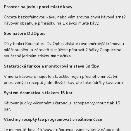
Prostor na jednu porci mleté kávy
Chcete bezkofeinovou kávu, nebo vám zrovna chybí kávová zrna?
Kávovar obsahuje přihrádku na 1 dávku mleté kávy.
Spumatore DUOplus
Díky funkci Spumatore DUOplus získáte rovnoměrnější krémovou
mléčnou pěnu a zároveň si můžete připravit 2 šálky Cappuccina
současně jediným stisknutím tlačítka.
Statistická funkce a monitorování stavu údržby
V menu kávovaru najdete statistiku nejen přesného množství
připravených receptů jednotlivých káv, ale také údržby kávovaru.
Systém Aromatica s tlakem 15 bar
Kávovar je díky výkonnému čerpadlu schopen vyvinout tlak 15
bar.
Všechny recepty lze programovat v reálném čase
I v momentě, kdy již kávovar připravuje vámi zvolený nápoj máte