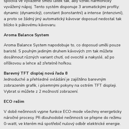
spočívá ve vyvážené směsi látek tak, aby vznikl harmonicky
vyvážený nápoj. Tento systém disponuje 3 aromatickými profily:
dynamic (dynamický), constant (konstantní) a intense (intenzivní),
a proto se žádný jiný automatický kávovar doposud nedostal tak
blízko k pákovému kávovaru.
Aroma Balance System
Aroma Balance System napodobuje to, co doposud uměli pouze
baristé. S pouhým jediným druhem kávových zrn tak můžete
dosáhnout různých variant chutí, od ovocité a nakyslé, až po
oříškovou a lehce až zřetelně hořkou.
Barevný TFT displej nová řada 8
Jednoduché a přehledné ovládání je zajištěno barevným
zobrazením grafik, i písemnými pokyny na ostrém TFT displeji.
Vybrat si můžete z 2 možností zobrazení.
ECO režim
V době nečinnosti vypne funkce ECO-mode všechny energeticky
náročné procesy. Při dlouhodobé nečinnosti se přepne do režimu
0-watt, ve kterém má spotřebič nulový odběr elektrické energie.