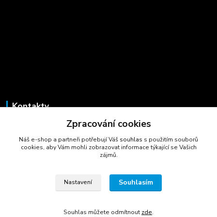
Kontakty
Zpracování cookies
Marcela Šmídová
+420 723 725 881
Náš e-shop a partneři potřebují Váš
souhlas
s použitím souborů
(Po-Pá, 8-16 hod.)
cookies, aby Vám mohli zobrazovat informace týkající se Vašich
zájmů.
gastrocentrum@email.cz
Souhlasím
Nastavení
Souhlas můžete odmítnout
zde
.