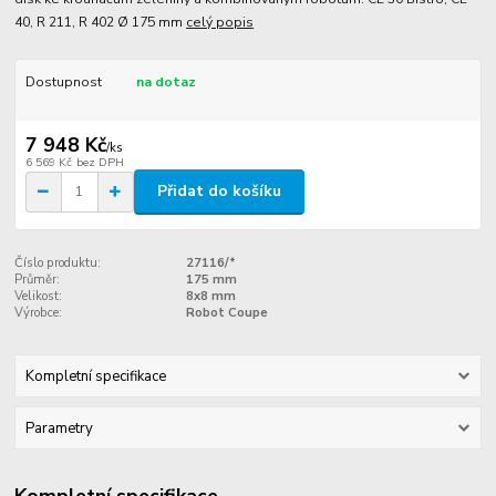
40, R 211, R 402 Ø 175 mm
celý popis
Dostupnost
na dotaz
7 948 Kč
/
ks
6 569 Kč
bez DPH
Přidat do košíku
Číslo produktu:
27116/*
Průměr:
175 mm
Velikost:
8x8 mm
Výrobce:
Robot Coupe
Kompletní specifikace
Parametry
Kompletní specifikace