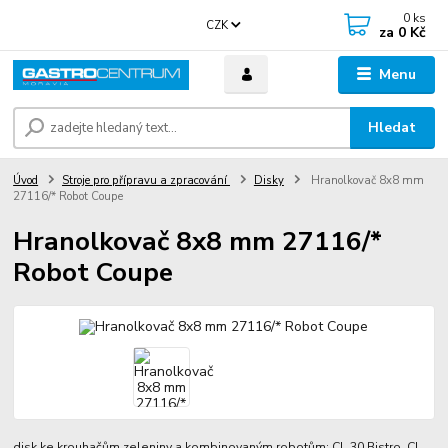
0
ks
CZK
za
0 Kč
Menu
Hledat
Úvod
Stroje pro přípravu a zpracování
Disky
Hranolkovač 8x8 mm
27116/* Robot Coupe
Hranolkovač 8x8 mm 27116/*
Robot Coupe
disk ke krouhačům zeleniny a kombinovaným robotům: CL 30 Bistro, CL