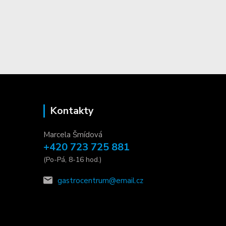
Kontakty
Marcela Šmídová
+420 723 725 881
(Po-Pá, 8-16 hod.)
gastrocentrum@email.cz