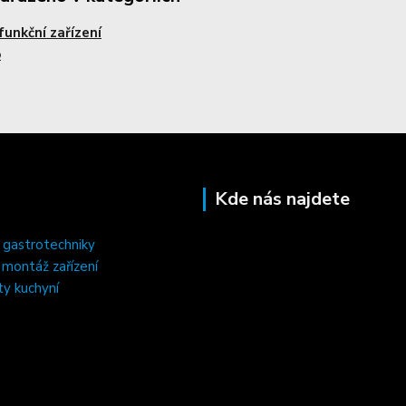
funkční zařízení
o
Kde nás najdete
 gastrotechniky
, montáž zařízení
ty kuchyní