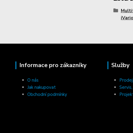
Multi
iVari
Informace pro zákazníky
Služby
O nás
Prodej
Jak nakupovat
Servis
Obchodní podmínky
Projek