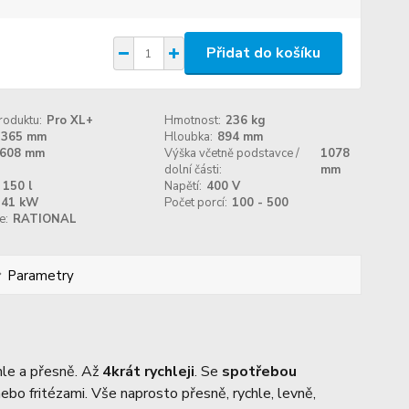
Přidat do košíku
roduktu:
Pro XL+
Hmotnost:
236 kg
1365 mm
Hloubka:
894 mm
608 mm
Výška včetně podstavce /
1078
dolní části:
mm
150 l
Napětí:
400 V
41 kW
Počet porcí:
100 - 500
e:
RATIONAL
Parametry
chle a přesně. Až
4krát rychleji
. Se
spotřebou
ebo fritézami. Vše naprosto přesně, rychle, levně,