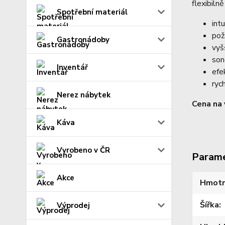
flexibiln
Spotřební materiál
intu
pož
Gastronádoby
vyšš
son
Inventář
efe
ryc
Nerez nábytek
Cena na 
Káva
Vyrobeno v ČR
Param
Akce
Hmotn
Šířka
Výprodej