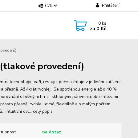
Přihlášení
CZK
0
ks
za
0 Kč
provedení)
 (tlakové provedení)
entní technologie vaří, restuje, peče a frituje v jediném zařízení.
 a přesně. Až 4krát rychleji. Se spotřebou energie až o 40 %
v porovnání s běžnými hrnci, sklopnými pánvemi nebo fritézami.
prosto přesně, rychle, levně, flexibilně a s malým počtem
. intuitivní ovl...
celý popis
tupnost
na dotaz