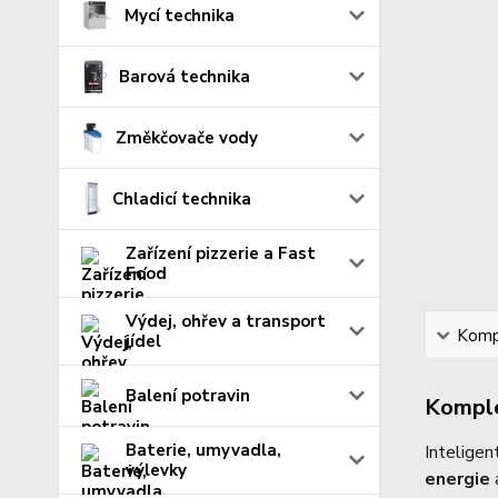
Mycí technika
Barová technika
Změkčovače vody
Chladicí technika
Zařízení pizzerie a Fast
Food
Výdej, ohřev a transport
Kompl
jídel
Balení potravin
Komple
Baterie, umyvadla,
Inteligen
výlevky
energie