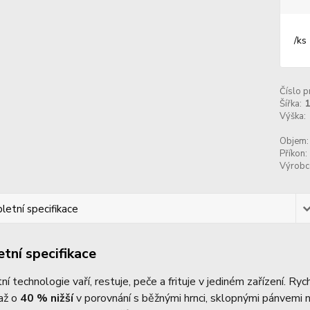
/
ks
Číslo p
Šířka:
Výška:
Objem:
Příkon:
Výrobc
etní specifikace
tní specifikace
tní technologie vaří, restuje, peče a frituje v jediném zařízení. Ry
až o
40 % nižší
v porovnání s běžnými hrnci, sklopnými pánvemi n