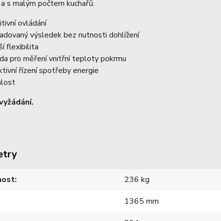
ě a s malým počtem kuchařů.
itivní ovládání
adovaný výsledek bez nutnosti dohlížení
í flexibilita
da pro měření vnitřní teploty pokrmu
ktivní řízení spotřeby energie
hlost
vyžádání.
etry
ost
236 kg
1365 mm