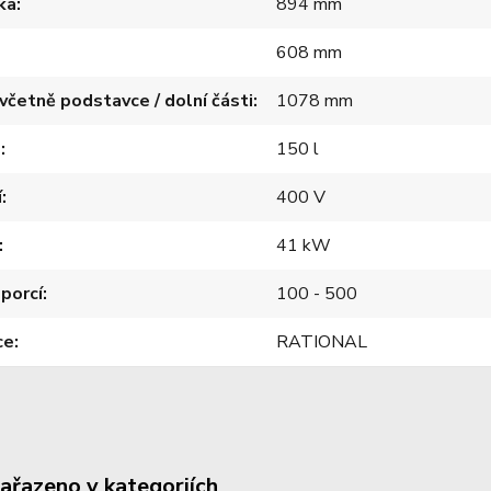
ka
894 mm
608 mm
včetně podstavce / dolní části
1078 mm
m
150 l
í
400 V
41 kW
porcí
100 - 500
ce
RATIONAL
zařazeno v kategoriích