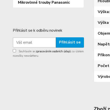
Hloub
Mikrovlnné trouby Panasonic
Výška
Výška 
Přihlásit se k odběru novinek
Obje
Přihlásit se
Napět
Souhlasím se
zpracováním osobních údajů
za účelem
Příkon
rozesílky newsletteru.
Počet 
Výrob
Zboží 