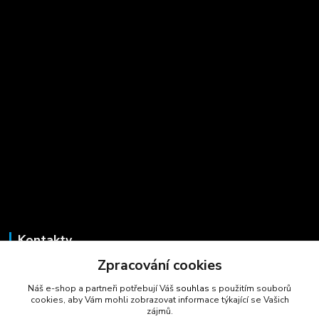
Kontakty
Zpracování cookies
Marcela Šmídová
+420 723 725 881
Náš e-shop a partneři potřebují Váš
souhlas
s použitím souborů
(Po-Pá, 8-16 hod.)
cookies, aby Vám mohli zobrazovat informace týkající se Vašich
zájmů.