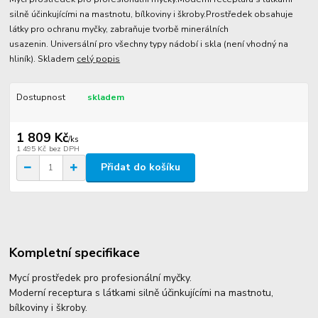
silně účinkujícími na mastnotu, bílkoviny i škroby.Prostředek obsahuje
látky pro ochranu myčky, zabraňuje tvorbě minerálních
usazenin. Universální pro všechny typy nádobí i skla (není vhodný na
hliník). Skladem
celý popis
Dostupnost
skladem
1 809 Kč
/
ks
1 495 Kč
bez DPH
Přidat do košíku
Kompletní specifikace
Mycí prostředek pro profesionální myčky.
Moderní receptura s látkami silně účinkujícími na mastnotu,
bílkoviny i škroby.