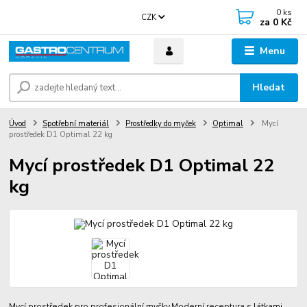
0
ks
CZK
za
0 Kč
Menu
Hledat
Úvod
Spotřební materiál
Prostředky do myček
Optimal
Mycí
prostředek D1 Optimal 22 kg
Mycí prostředek D1 Optimal 22
kg
Mycí prostředek pro profesionální myčky.Moderní receptura s látkami