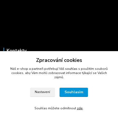
Kontakty
Zpracování cookies
Marcela Šmídová
+420 723 725 881
Náš e-shop a partneři potřebují Váš
souhlas
s použitím souborů
(Po-Pá, 8-16 hod.)
cookies, aby Vám mohli zobrazovat informace týkající se Vašich
zájmů.
gastrocentrum@email.cz
Souhlasím
Nastavení
Souhlas můžete odmítnout
zde
.