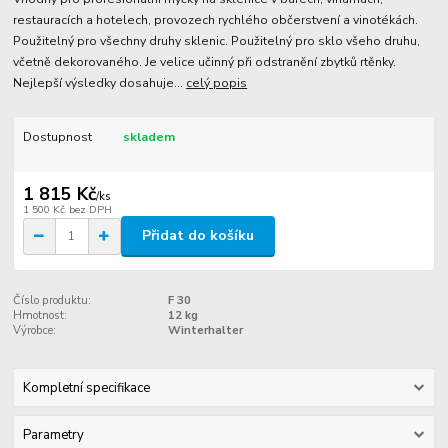
restauracích a hotelech, provozech rychlého občerstvení a vinotékách.
Použitelný pro všechny druhy sklenic. Použitelný pro sklo všeho druhu,
včetně dekorovaného. Je velice učinný při odstranění zbytků rtěnky.
Nejlepší výsledky dosahuje...
celý popis
Dostupnost
skladem
1 815 Kč
/
ks
1 500 Kč
bez DPH
Přidat do košíku
Číslo produktu:
F 30
Hmotnost:
12 kg
Výrobce:
Winterhalter
Kompletní specifikace
Parametry