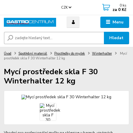
0
ks
CZK
za
0 Kč
Menu
Hledat
Úvod
Spotřební materiál
Prostředky do myček
Winterhalter
Mycí
prostředek skla F 30 Winterhalter 12 kg
Mycí prostředek skla F 30
Winterhalter 12 kg
Vhodný pro profesionální myčky na sklenice v barech, vinárnách,