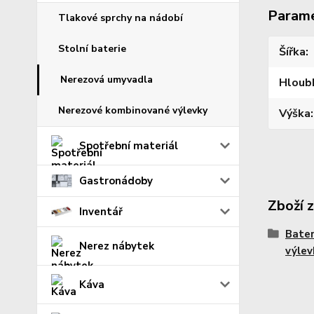
Param
Tlakové sprchy na nádobí
Stolní baterie
Šířka
Nerezová umyvadla
Hloub
Nerezové kombinované výlevky
Výška
Spotřební materiál
Gastronádoby
Zboží 
Inventář
Bater
Nerez nábytek
výlev
Káva