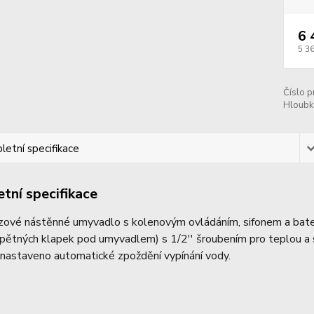
6 
5 3
Číslo p
Hloubk
etní specifikace
tní specifikace
zové nástěnné umyvadlo s kolenovým ovládáním, sifonem a bater
pětných klapek pod umyvadlem) s 1/2'' šroubením pro teplou a 
 nastaveno automatické zpoždění vypínání vody.