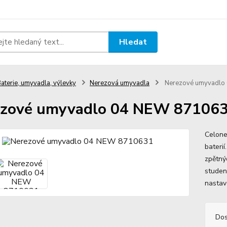
Hledat
aterie, umyvadla, výlevky
Nerezová umyvadla
Nerezové umyvadlo
ezové umyvadlo 04 NEW 87106
Celone
bateri
zpětný
studen
nastav
Dos