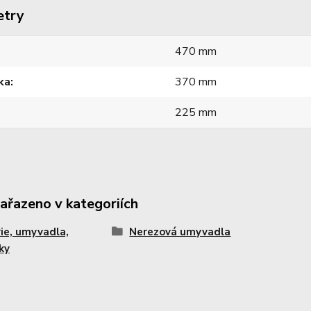
etry
470 mm
ka
370 mm
225 mm
zařazeno v kategoriích
ie, umyvadla,
Nerezová umyvadla
ky