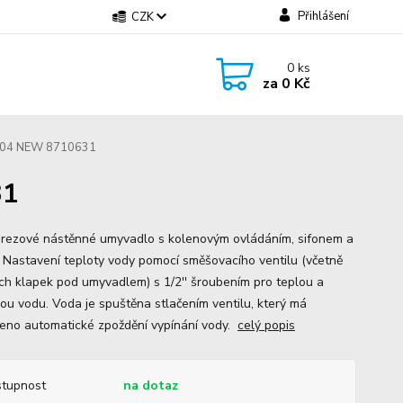
Přihlášení
CZK
0
ks
za
0 Kč
 04 NEW 8710631
31
rezové nástěnné umyvadlo s kolenovým ovládáním, sifonem a
í. Nastavení teploty vody pomocí směšovacího ventilu (včetně
ch klapek pod umyvadlem) s 1/2'' šroubením pro teplou a
ou vodu. Voda je spuštěna stlačením ventilu, který má
eno automatické zpoždění vypínání vody.
celý popis
tupnost
na dotaz