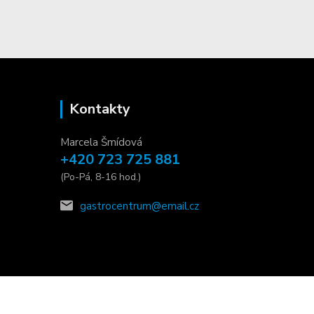
Kontakty
Marcela Šmídová
+420 723 725 881
(Po-Pá, 8-16 hod.)
gastrocentrum@email.cz