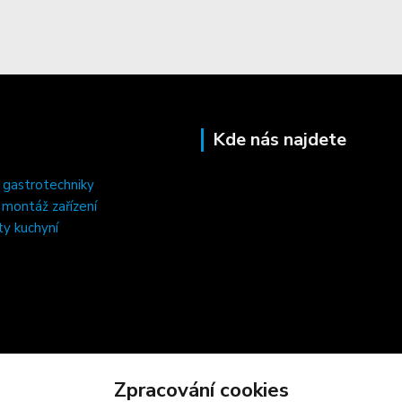
Kde nás najdete
 gastrotechniky
, montáž zařízení
ty kuchyní
Zpracování cookies