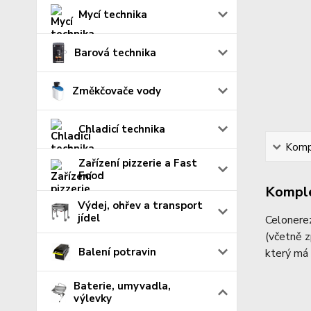
Mycí technika
Barová technika
Změkčovače vody
Chladicí technika
Kompl
Zařízení pizzerie a Fast
Food
Komple
Výdej, ohřev a transport
jídel
Celonere
(včetně z
Balení potravin
který má
Baterie, umyvadla,
výlevky