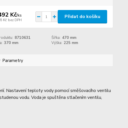
492 Kč
/
ks
Přidat do košíku
65 Kč
bez DPH
roduktu:
8710631
Šířka:
470 mm
a:
370 mm
Výška:
225 mm
Parametry
ií. Nastavení teploty vody pomocí směšovacího ventilu
studenou vodu. Voda je spuštěna stlačením ventilu,