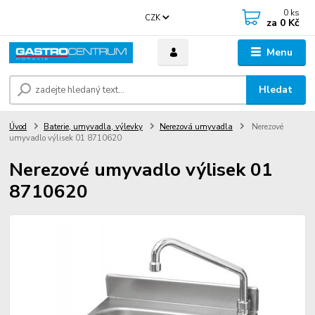
0
ks
CZK
za
0 Kč
Menu
Hledat
Úvod
Baterie, umyvadla, výlevky
Nerezová umyvadla
Nerezové
umyvadlo výlisek 01 8710620
Nerezové umyvadlo výlisek 01
8710620