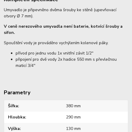
Umyvadlo je připevněno dvěma šrouby ke stěně (upevňovací
otvory Ø 7 mm).
V ceně nerezového umyvadla není baterie, kotvící šrouby a
sifon.
Spouštění vody je prováděno vychýlením kolenové páky.
přívod pro jednu vodu 1x vnitřní závit 1/2''
připojení pro dvě vody 2x hadice 550 mm s převlečnou
maticí 3/4''
Parametry
Šířka
380 mm
Hloubka
290 mm
Výška
130 mm