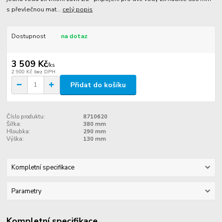
s převlečnou mat...
celý popis
Dostupnost
na dotaz
3 509 Kč
/
ks
2 900 Kč
bez DPH
Přidat do košíku
Číslo produktu:
8710620
Šířka:
380 mm
Hloubka:
290 mm
Výška:
130 mm
Kompletní specifikace
Parametry
Kompletní specifikace