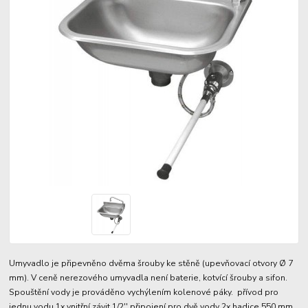
Umyvadlo je připevněno dvěma šrouby ke stěně (upevňovací otvory Ø 7
mm). V ceně nerezového umyvadla není baterie, kotvící šrouby a sifon.
Spouštění vody je prováděno vychýlením kolenové páky. přívod pro
jednu vodu 1x vnitřní závit 1/2'' připojení pro dvě vody 2x hadice 550 mm