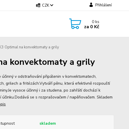
Přihlášení
CZK
0
ks
za
0 Kč
K3 Optimal na konvektomaty a grily
na konvektomaty a grily
 účinný v odstraňování připálenin v konvektomatech,
h, grilech a fritézách.Vytváří pěnu, která efektivně rozpouští
niny.Je vysoce účinný i za studena, po zahřátí dochází k
ní účinku.Dodává se s rozprašovačem / napěňovačem. Skladem
opis
tupnost
skladem