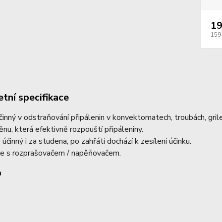
19
159
tní specifikace
inný v odstraňování připálenin v konvektomatech, troubách, grilec
ěnu, která efektivně rozpouští připáleniny.
 účinný i za studena, po zahřátí dochází k zesílení účinku.
e s rozprašovačem / napěňovačem.
m