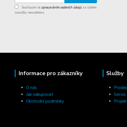
Souhlasím se
zpracováním osobních údajů
za účelem
rozesílky newsletteru.
Informace pro zákazníky
Služby
O nás
Prodej
Jak nakupovat
Servis
Obchodní podmínky
Projek