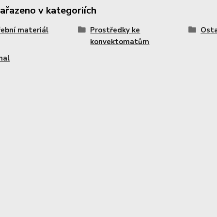
zařazeno v kategoriích
ební materiál
Prostředky ke
Osta
konvektomatům
mal