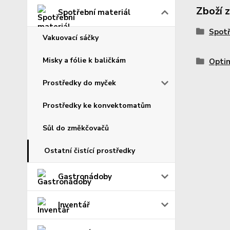
Zboží 
Spotřební materiál
Spotř
Vakuovací sáčky
Misky a fólie k baličkám
Opti
Prostředky do myček
Prostředky ke konvektomatům
Sůl do změkčovačů
Ostatní čistící prostředky
Gastronádoby
Inventář