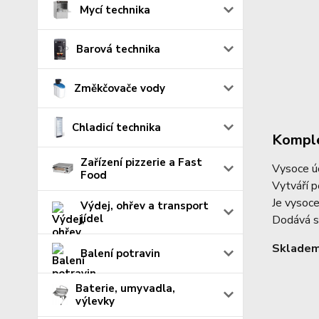
Mycí technika
Barová technika
Změkčovače vody
Chladicí technika
Komple
Zařízení pizzerie a Fast
Vysoce úč
Food
Vytváří p
Je vysoce
Výdej, ohřev a transport
jídel
Dodává s
Sklade
Balení potravin
Baterie, umyvadla,
výlevky