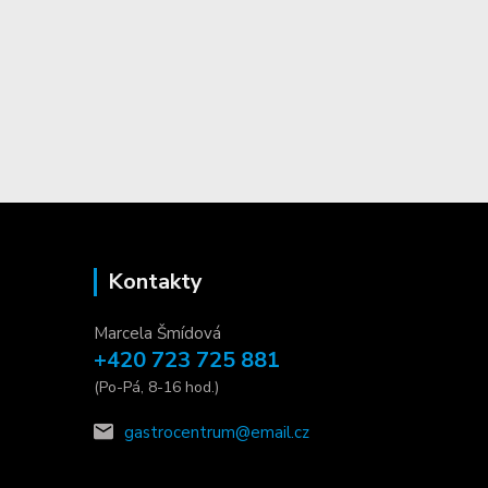
Kontakty
Marcela Šmídová
+420 723 725 881
(Po-Pá, 8-16 hod.)
gastrocentrum@email.cz