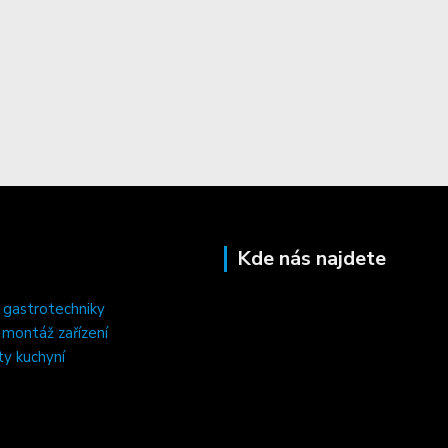
Kde nás najdete
 gastrotechniky
, montáž zařízení
ty kuchyní