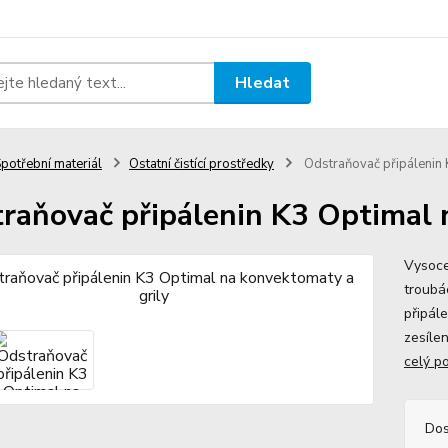
Hledat
potřební materiál
Ostatní čistící prostředky
Odstraňovač připálenin 
raňovač připálenin K3 Optimal 
Vysoce
troubác
připále
zesíle
celý p
Dos