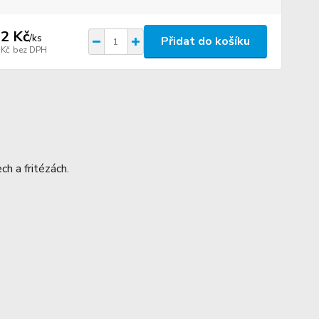
2 Kč
/
ks
Přidat do košíku
 Kč
bez DPH
h a fritézách.