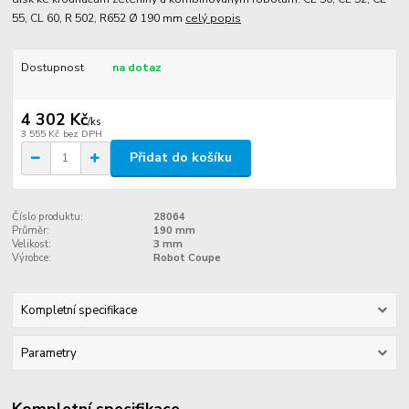
55, CL 60, R 502, R652 Ø 190 mm
celý popis
Dostupnost
na dotaz
4 302 Kč
/
ks
3 555 Kč
bez DPH
Přidat do košíku
Číslo produktu:
28064
Průměr:
190 mm
Velikost:
3 mm
Výrobce:
Robot Coupe
Kompletní specifikace
Parametry
Kompletní specifikace