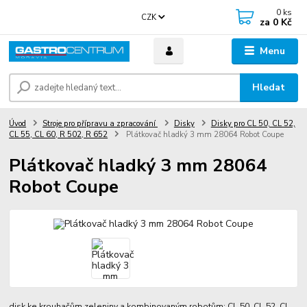
0
ks
CZK
za
0 Kč
Menu
Hledat
Úvod
Stroje pro přípravu a zpracování
Disky
Disky pro CL 50, CL 52,
CL 55, CL 60, R 502, R 652
Plátkovač hladký 3 mm 28064 Robot Coupe
Plátkovač hladký 3 mm 28064
Robot Coupe
disk ke krouhačům zeleniny a kombinovaným robotům: CL 50, CL 52, CL