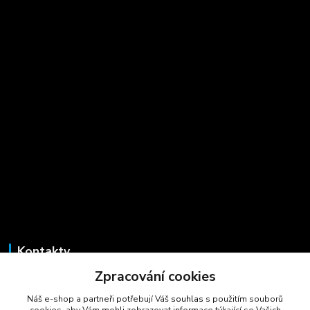
Kontakty
Zpracování cookies
Marcela Šmídová
+420 723 725 881
Náš e-shop a partneři potřebují Váš
souhlas
s použitím souborů
(Po-Pá, 8-16 hod.)