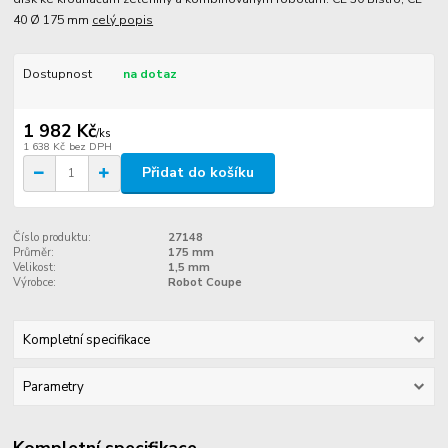
40 Ø 175 mm
celý popis
Dostupnost
na dotaz
1 982 Kč
/
ks
1 638 Kč
bez DPH
Přidat do košíku
Číslo produktu:
27148
Průměr:
175 mm
Velikost:
1,5 mm
Výrobce:
Robot Coupe
Kompletní specifikace
Parametry
Kompletní specifikace