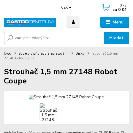
0
ks
CZK
za
0 Kč
Menu
Hledat
Úvod
Stroje pro přípravu a zpracování
Disky
Strouhač 1,5 mm
27148 Robot Coupe
Strouhač 1,5 mm 27148 Robot
Coupe
disk ke krouhačům zeleniny a kombinovaným robotům: CL 30 Bistro, CL