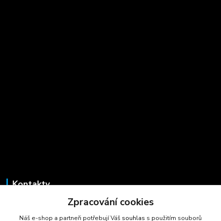
Kontakty
Zpracování cookies
Marcela Šmídová
+420 723 725 881
Náš e-shop a partneři potřebují Váš
souhlas
s použitím souborů