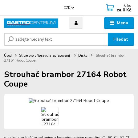
0
ks
CZK
za
0 Kč
Menu
Hledat
Úvod
Stroje pro přípravu a zpracování
Disky
Strouhač brambor
27164 Robot Coupe
Strouhač brambor 27164 Robot
Coupe
disk ke krouhačům zeleniny a kombinovaným robotům: CL 50, CL 52, CL