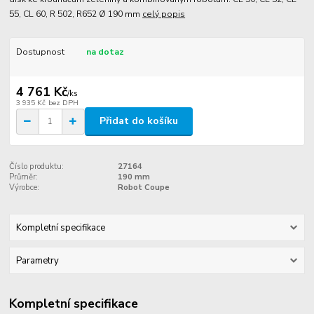
55, CL 60, R 502, R652 Ø 190 mm
celý popis
Dostupnost
na dotaz
4 761 Kč
/
ks
3 935 Kč
bez DPH
Přidat do košíku
Číslo produktu:
27164
Průměr:
190 mm
Výrobce:
Robot Coupe
Kompletní specifikace
Parametry
Kompletní specifikace