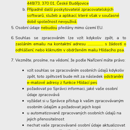
448/73, 370 01, České Budějovice
Případně další poskytovatelé zpracovatelských
softwarů, služeb a aplikací, které však v současné
době společnost nevyužívá.
Osobní údaje
nebudou
předány mimo území EU.
Souhlas se zpracováním lze vzít kdykoliv zpět, a to
zasláním emailu na kontaktní adresu ..……………. s žádostí o
odhlášení, nebo kliknutím v obdrženém mailu Hlídacího psa
.
Vezměte, prosíme, na vědomí, že podle Nařízení máte právo:
vzít souhlas se zpracováním osobních údajů kdykoliv
zpět, toto zpětvzetí bude mít za následek
odstranění
e-mailové adresy z funkce Hlídací pes
požadovat po Správci informaci, jaké vaše osobní
údaje zpracovává
vyžádat si u Správce přístup k vašim zpracovávaným
osobním údajům a požadovat jejich kopii
u automatizovaně zpracovaných osobních údajů na
jejich přenositelnost
nechat vaše zpracovávané osobní údaje aktualizovat