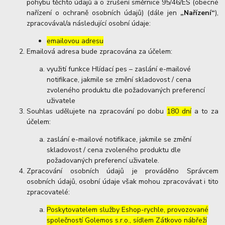
pohybu těchto údajů a o zrušení směrnice 95/46/ES (obecné
nařízení o ochraně osobních údajů) (dále jen
„Nařízení“
),
zpracovával/a následující osobní údaje:
emailovou adresu
Emailová adresa bude zpracována za účelem:
využití funkce Hlídací pes – zaslání e-mailové
notifikace, jakmile se změní skladovost / cena
zvoleného produktu dle požadovaných preferencí
uživatele
Souhlas udělujete na zpracování po dobu
180 dní
a to za
účelem:
zaslání e-mailové notifikace, jakmile se změní
skladovost / cena zvoleného produktu dle
požadovaných preferencí uživatele.
Zpracování osobních údajů je prováděno Správcem
osobních údajů, osobní údaje však mohou zpracovávat i tito
zpracovatelé:
Poskytovatelem služby Eshop-rychle, provozované
společností Golemos s.r.o., sídlem Zátkovo nábřeží