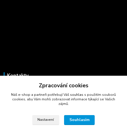
Kontakty
Zpracování cookies
Marcela Šmídová
+420 723 725 881
Náš e-shop a partneři potřebují Váš
souhlas
s použitím souborů
(Po-Pá, 8-16 hod.)
cookies, aby Vám mohli zobrazovat informace týkající se Vašich
zájmů.
gastrocentrum@email.cz
Souhlasím
Nastavení