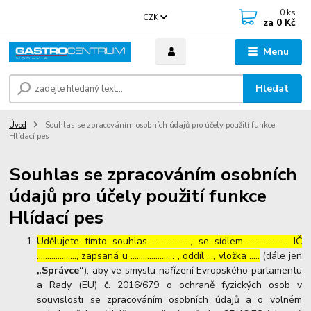
0
ks
CZK
za
0 Kč
Menu
Hledat
Úvod
Souhlas se zpracováním osobních údajů pro účely použití funkce
Hlídací pes
Souhlas se zpracováním osobních
údajů pro účely použití funkce
Hlídací pes
Udělujete tímto souhlas ……………..., se sídlem ………………, IČ
………………., zapsaná u ………………… , oddíl …, vložka …..
(dále jen
„Správce“
), aby ve smyslu nařízení Evropského parlamentu
a Rady (EU) č. 2016/679 o ochraně fyzických osob v
souvislosti se zpracováním osobních údajů a o volném