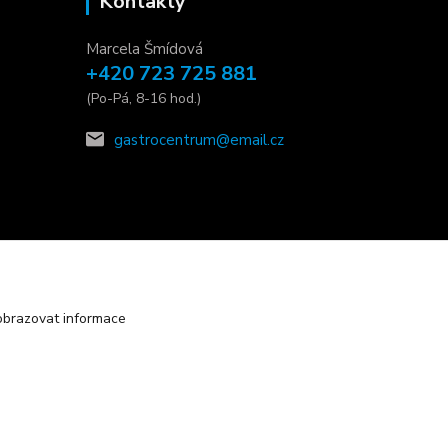
Kontakty
Marcela Šmídová
+420 723 725 881
(Po-Pá, 8-16 hod.)
gastrocentrum@email.cz
obrazovat informace