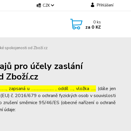
Přihlášení
CZK
0
ks
za
0 Kč
ké spokojenosti od Zboží.cz
jů pro účely zaslání
d Zboží.cz
…., zapsaná u ………………… , oddíl …, vložka …..
(dále jen
(EU) č. 2016/679 o ochraně fyzických osob v souvislosti
o zrušení směrnice 95/46/ES (obecné nařízení o ochraně
ní údaje: