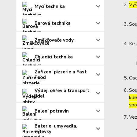
Výš
Mycí technika
Barová technika
Sou
Změkčovače vody
Ke 
Chladicí technika
Zařízení pizzerie a Fast
Food
Oso
Sou
Výdej, ohřev a transport
jídel
kde
spo
Balení potravin
Vez
Baterie, umyvadla,
výlevky