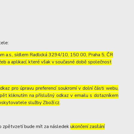
tele:
m a.s., sídlem Radlická 3294/10, 150 00, Praha 5, ČR
eb a aplikací, které však v současné době společnost
odkaz pro úpravu preferencí soukromí v dolní části webu,
pět kliknutím na příslušný odkaz v emailu s dotazníkem
oskytovatele služby Zboží.cz
.
to zpětvzetí bude mít za následek
ukončení zasílání