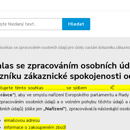
Hledat
ouhlas se zpracováním osobních údajů pro účely zaslání dotazníku zákaznic
las se zpracováním osobních úda
zníku zákaznické spokojenosti o
lujete tímto souhlas ……………..., se sídlem ………………, IČ ……………
rávce“
), aby ve smyslu nařízení Evropského parlamentu a Rady 
zpracováním osobních údajů a o volném pohybu těchto údajů a 
bních údajů) (dále jen
„Nařízení“
), zpracovával/a následující osob
emailovou adresu
informace o zakoupeném zboží