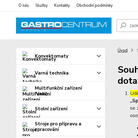
O nás
Služby
Kontakty
Obchodní podmínky
Úvod
S
Konvektomaty
Souh
Varná technika
dota
Multifunkční zařízení
Udě
iVario
„Sp
se 
Stolní zařízení
oso
Stroje pro přípravu a
zpracování