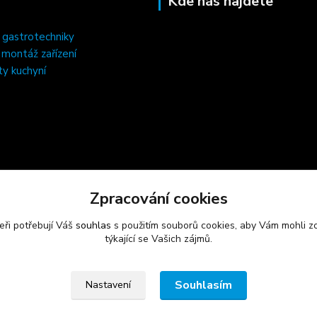
Kde nás najdete
 gastrotechniky
, montáž zařízení
ty kuchyní
Zpracování cookies
eři potřebují Váš
souhlas
s použitím souborů cookies, aby Vám mohli z
týkající se Vašich zájmů.
Souhlasím
Nastavení