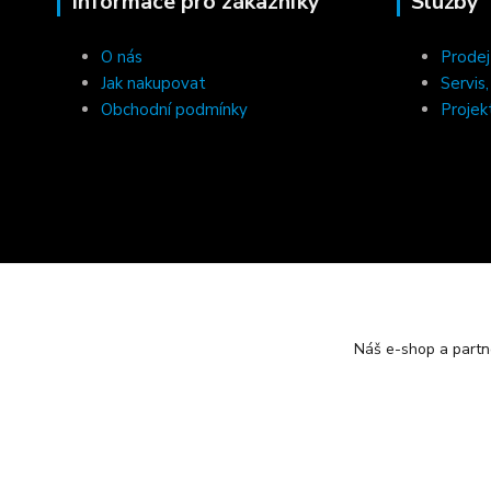
Informace pro zákazníky
Služby
O nás
Prodej
Jak nakupovat
Servis
Obchodní podmínky
Projek
Náš e-shop a partn