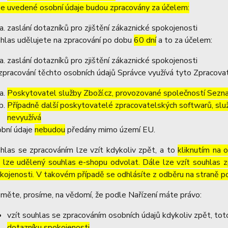
e uvedené osobní údaje budou zpracovány za účelem:
zaslání dotazníků pro zjištění zákaznické spokojenosti
hlas udělujete na zpracování po dobu
60 dní
a to za účelem:
zaslání dotazníků pro zjištění zákaznické spokojenosti
zpracování těchto osobních údajů Správce využívá tyto Zpracova
Poskytovatel služby Zboží.cz, provozované společností Sezna
Případně další poskytovatelé zpracovatelských softwarů, služ
nevyužívá
bní údaje
nebudou
předány mimo území EU.
hlas se zpracováním lze vzít kdykoliv zpět, a to
kliknutím na 
 lze udělený souhlas e-shopu odvolat. Dále lze vzít souhlas z
kojenosti. V takovém případě se odhlásíte z odběru na straně p
měte, prosíme, na vědomí, že podle Nařízení máte právo:
vzít souhlas se zpracováním osobních údajů kdykoliv zpět, to
dotazníku spokojenosti