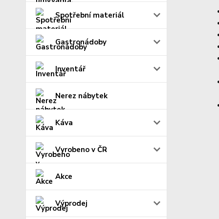
Spotřební materiál
Gastronádoby
Inventář
Nerez nábytek
Káva
Vyrobeno v ČR
Akce
Výprodej