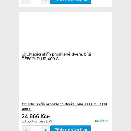
Chladicí skříň prosklené dveře, bílá TEFCOLD UR
400 G
24 866 Kč
/
ks
na dotaz
20 550 Kč
bez DPH
Přidat do košíku