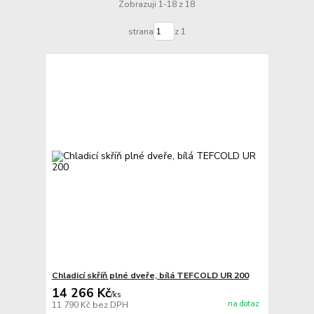
Zobrazuji 1-18 z 18
strana
z 1
Chladicí skříň plné dveře, bílá TEFCOLD UR 200
14 266 Kč
/
ks
na dotaz
11 790 Kč
bez DPH