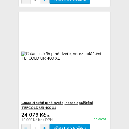
Chladicí skříň plné dveře, nerez opláštění
TEFCOLD UR 400 X1
24 079 Kč
/
ks
na dotaz
19 900 Kč
bez DPH
Přidat do košíku