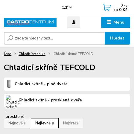
0
ks
CZK
za
0 Kč
Menu
Hledat
Úvod
Chladicí technika
Chladicí skříně TEFCOLD
Chladicí skříně TEFCOLD
Chladicí skříně - plné dveře
Chladicí skříně - prosklené dveře
Nejnovější
Nejlevnější
Nejdražší