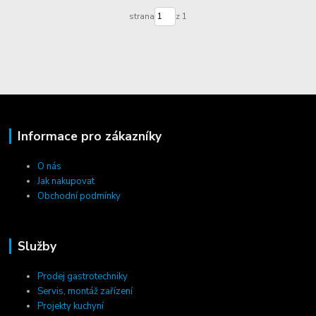
strana
z 1
Informace pro zákazníky
O nás
Jak nakupovat
Obchodní podmínky
Služby
Prodej gastrotechniky
Servis, montáž zařízení
Projekty kuchyní