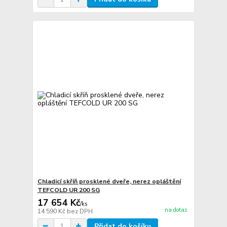
Chladicí skříň prosklené dveře, nerez opláštění
TEFCOLD UR 200 SG
17 654 Kč
/
ks
na dotaz
14 590 Kč
bez DPH
Přidat do košíku