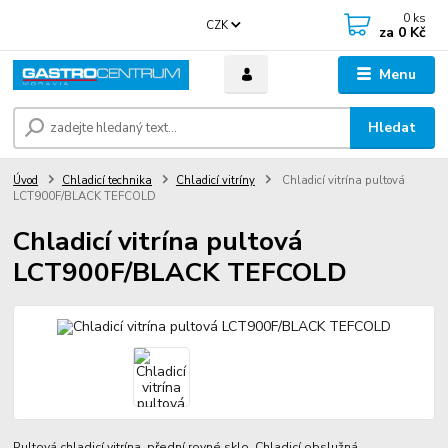
0
ks
CZK
za
0 Kč
Menu
Hledat
Úvod
Chladicí technika
Chladicí vitríny
Chladicí vitrína pultová
LCT900F/BLACK TEFCOLD
Chladicí vitrína pultová
LCT900F/BLACK TEFCOLD
Pultová chladicí vitrína, přední rovné sklo. Chladicí obslužná