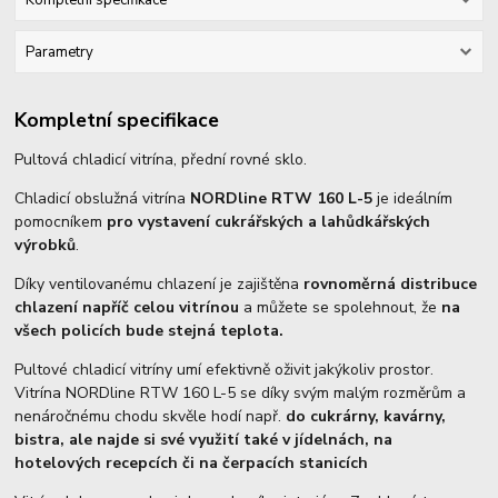
Parametry
Kompletní specifikace
Pultová chladicí vitrína, přední rovné sklo.
Chladicí obslužná vitrína
NORDline RTW 160 L-5
je ideálním
pomocníkem
pro vystavení cukrářských a lahůdkářských
výrobků
.
Díky ventilovanému chlazení je zajištěna
rovnoměrná distribuce
chlazení napříč celou vitrínou
a můžete se spolehnout, že
na
všech policích bude stejná teplota.
Pultové chladicí vitríny umí efektivně oživit jakýkoliv prostor.
Vitrína NORDline RTW 160 L-5 se díky svým malým rozměrům a
nenáročnému chodu skvěle hodí např.
do cukrárny, kavárny,
bistra, ale najde si své využití také v jídelnách, na
hotelových recepcích či na čerpacích stanicích