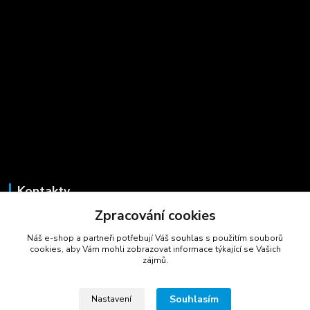
Kontakty
Zpracování cookies
Marcela Šmídová
+420 723 725 881
Náš e-shop a partneři potřebují Váš
souhlas
s použitím souborů
(Po-Pá, 8-16 hod.)
cookies, aby Vám mohli zobrazovat informace týkající se Vašich
zájmů.
gastrocentrum@email.cz
Souhlasím
Nastavení