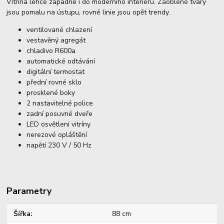
Vitrína lehce zapadne i do moderního interiéru. Zaoblené tvary
jsou pomalu na ústupu, rovné linie jsou opět trendy.
ventilované chlazení
vestavěný agregát
chladivo R600a
automatické odtávání
digitální termostat
přední rovné sklo
prosklené boky
2 nastavitelné police
zadní posuvné dveře
LED osvětlení vitríny
nerezové opláštění
napětí 230 V / 50 Hz
Parametry
Šířka
88 cm