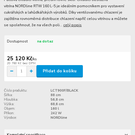
vitrína NORDline RTW 160 L-5 je ideálním pomocníkem pro vystavení
cukrářských a lahůdkářských výrobků. Díky ventilovanému chlazení je
zajištěna rovnoměrná distribuce chlazení napříč celou vitrínou a můžete
se spolehnout, že na všech poli...
celý popis
Dostupnost
na dotaz
25 120 Kč
/
ks
20 760 Kč
bez DPH
Přidat do košíku
Číslo produktu:
LCT900F/BLACK
Šířka:
88 cm
Hloubka:
56,8 cm
Výška:
68,6 cm
Objem:
160 l
Příkon:
242 W
Výrobce:
NORDline
Kompletní specifikace