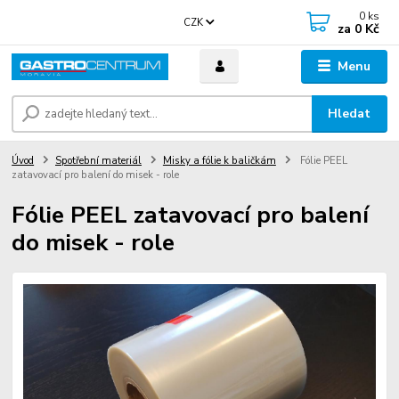
0
ks
CZK
za
0 Kč
Menu
Hledat
Úvod
Spotřební materiál
Misky a fólie k baličkám
Fólie PEEL
zatavovací pro balení do misek - role
Fólie PEEL zatavovací pro balení
do misek - role