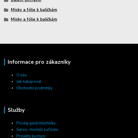
Misky a fólie k baličkám
Misky a fólie k baličkám
Informace pro zákazníky
O nás
Jak nakupovat
Obchodní podmínky
Služby
Prodej gastrotechniky
Servis, montáž zařízení
Projekty kuchyní