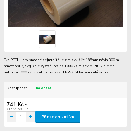
Typ PEEL - pro snadné sejmutí fólie z misky. šíře 185mm návin 300 m
hmotnost 3,2 kg Role vystačí cca na 1000 ks misek MENU 2 a MM50,
nebo na 2000 ks misek na polévku ER-53. Skladem
celý popis
Dostupnost
na dotaz
741 Kč
/
ks
612 Kč
bez DPH
Přidat do košíku