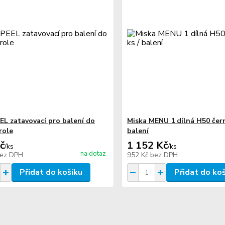
EEL zatavovací pro balení do
Miska MENU 1 dílná H50 čern
role
balení
č
1 152 Kč
/
ks
/
ks
na dotaz
ez DPH
952 Kč
bez DPH
Přidat do košíku
Přidat do ko