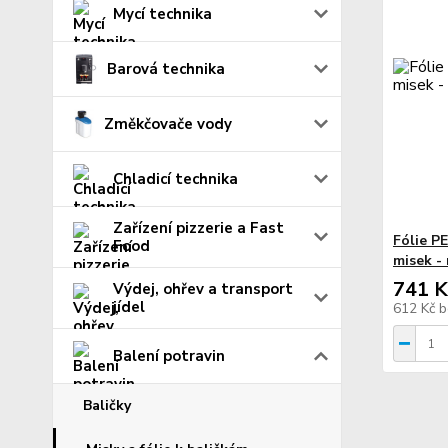
Mycí technika
Barová technika
Změkčovače vody
Chladicí technika
Zařízení pizzerie a Fast
Fólie P
Food
misek - 
741 K
Výdej, ohřev a transport
jídel
612 Kč
b
Balení potravin
Baličky