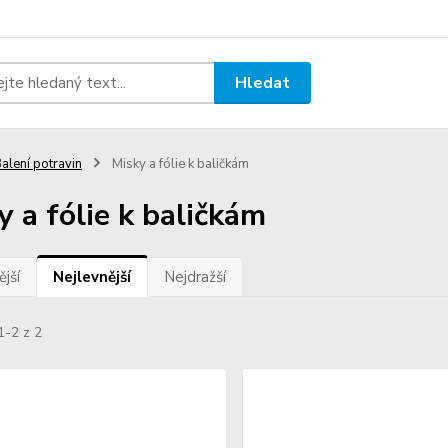
Hledat
alení potravin
Misky a fólie k baličkám
y a fólie k baličkám
jší
Nejlevnější
Nejdražší
1-2 z 2