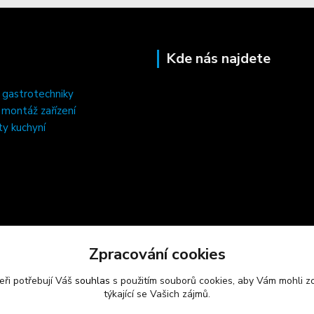
Kde nás najdete
 gastrotechniky
, montáž zařízení
ty kuchyní
Zpracování cookies
eři potřebují Váš
souhlas
s použitím souborů cookies, aby Vám mohli z
týkající se Vašich zájmů.