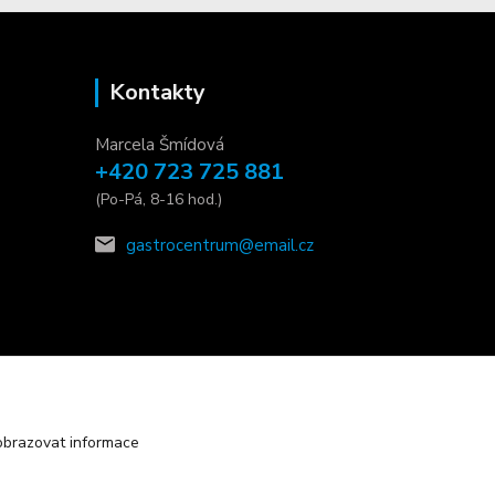
Kontakty
Marcela Šmídová
+420 723 725 881
(Po-Pá, 8-16 hod.)
gastrocentrum@email.cz
obrazovat informace