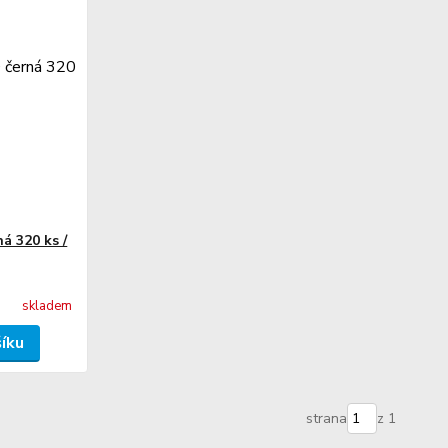
á 320 ks /
skladem
šíku
strana
z 1