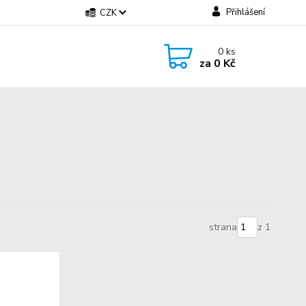
Přihlášení
CZK
0
ks
za
0 Kč
strana
z 1