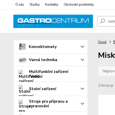
O nás
Služby
Kontakty
Obchodní podmínky
Úvod
B
Konvektomaty
Misk
Varná technika
Nejnově
Multifunkční zařízení
iVario
Zobrazuji 
Stolní zařízení
Stroje pro přípravu a
zpracování