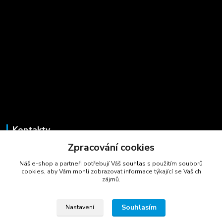
Kontakty
Zpracování cookies
Marcela Šmídová
+420 723 725 881
Náš e-shop a partneři potřebují Váš
souhlas
s použitím souborů
(Po-Pá, 8-16 hod.)
cookies, aby Vám mohli zobrazovat informace týkající se Vašich
zájmů.
gastrocentrum@email.cz
Souhlasím
Nastavení