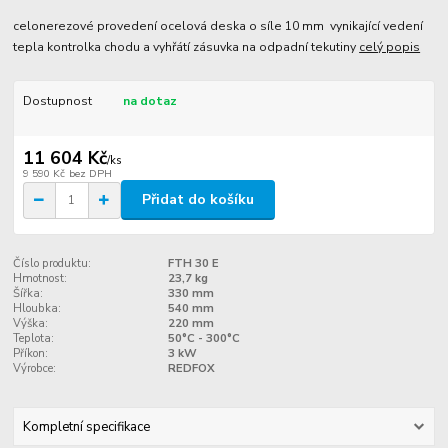
celonerezové provedení ocelová deska o síle 10 mm vynikající vedení
tepla kontrolka chodu a vyhřátí zásuvka na odpadní tekutiny
celý popis
Dostupnost
na dotaz
11 604 Kč
/
ks
9 590 Kč
bez DPH
Přidat do košíku
Číslo produktu:
FTH 30 E
Hmotnost:
23,7 kg
Šířka:
330 mm
Hloubka:
540 mm
Výška:
220 mm
Teplota:
50°C - 300°C
Příkon:
3 kW
Výrobce:
REDFOX
Kompletní specifikace