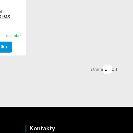
á
EDFOX
na dotaz
šíku
strana
z 1
Kontakty