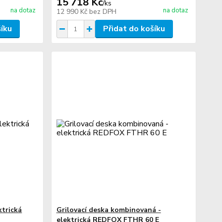
15 718 Kč
/
ks
na dotaz
na dotaz
12 990 Kč
bez DPH
šíku
Přidat do košíku
ktrická
Grilovací deska kombinovaná -
elektrická REDFOX FTHR 60 E