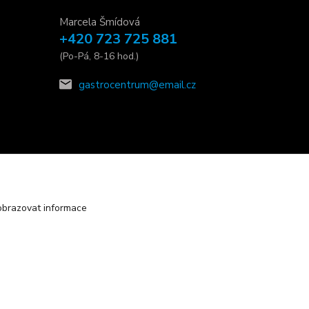
Marcela Šmídová
+420 723 725 881
(Po-Pá, 8-16 hod.)
gastrocentrum@email.cz
obrazovat informace