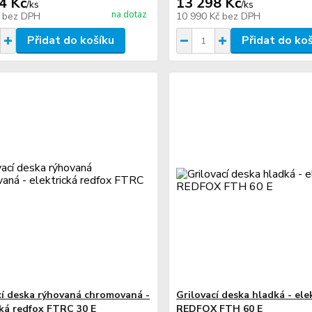
4 Kč
13 298 Kč
/
ks
/
ks
na dotaz
č
bez DPH
10 990 Kč
bez DPH
Přidat do košíku
Přidat do ko
cí deska rýhovaná chromovaná -
Grilovací deska hladká - ele
cká redfox FTRC 30 E
REDFOX FTH 60 E