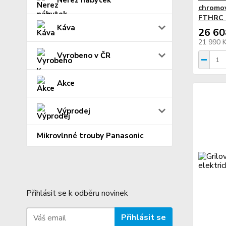
chromov
FTHRC 
Káva
26 60
21 990 
Vyrobeno v ČR
Akce
Výprodej
Mikrovlnné trouby Panasonic
Přihlásit se k odběru novinek
Přihlásit se