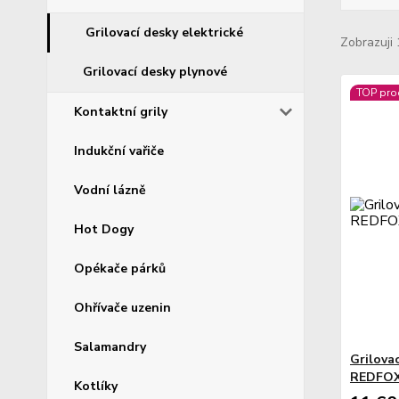
Grilovací desky elektrické
Zobrazuji 
Grilovací desky plynové
TOP pro
Kontaktní grily
Indukční vařiče
Vodní lázně
Hot Dogy
Opékače párků
Ohřívače uzenin
Salamandry
Grilovac
REDFOX
Kotlíky