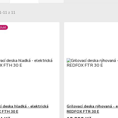
1-11 z 11
dukt
í deska hladká - elektrická
Grilovací deska rýhovaná - e
 FTH 30 E
REDFOX FTR 30 E