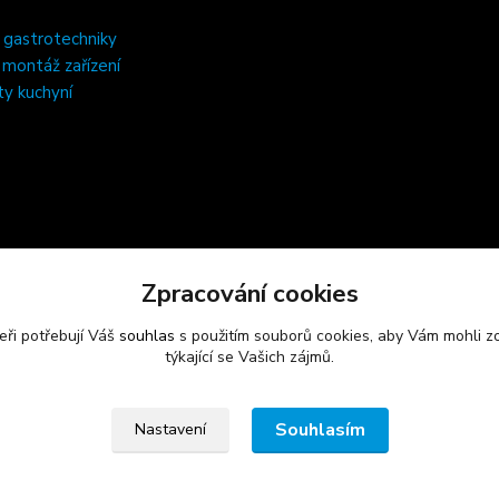
 gastrotechniky
, montáž zařízení
ty kuchyní
Zpracování cookies
eři potřebují Váš
souhlas
s použitím souborů cookies, aby Vám mohli z
týkající se Vašich zájmů.
Souhlasím
Nastavení