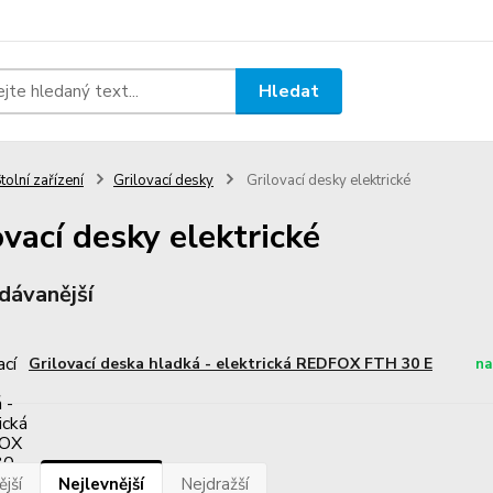
Hledat
tolní zařízení
Grilovací desky
Grilovací desky elektrické
ovací desky elektrické
dávanější
Grilovací deska hladká - elektrická REDFOX FTH 30 E
na
jší
Nejlevnější
Nejdražší