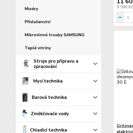
11 60
9 590 K
Mixéry
Příslušenství
Mikrovlnné trouby SAMSUNG
Teplé vitríny
Stroje pro přípravu a
zpracování
Mycí technika
Barová technika
Změkčovače vody
Grilova
Chladicí technika
elektri