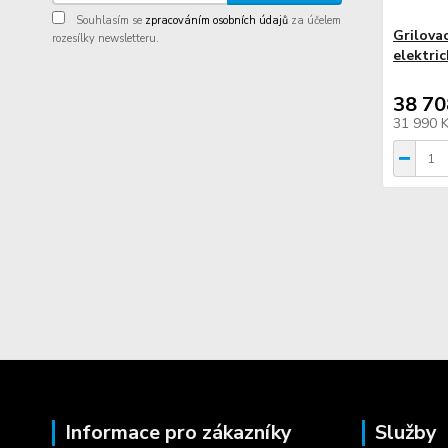
Souhlasím se
zpracováním osobních údajů
za účelem
Grilova
rozesílky newsletteru.
elektri
38 70
31 990 
Informace pro zákazníky
Služby