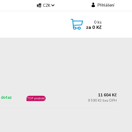
Přihlášení
CZK
0
ks
za
0 Kč
11 604 Kč
 dotaz
TOP produkt
9 590 Kč bez DPH