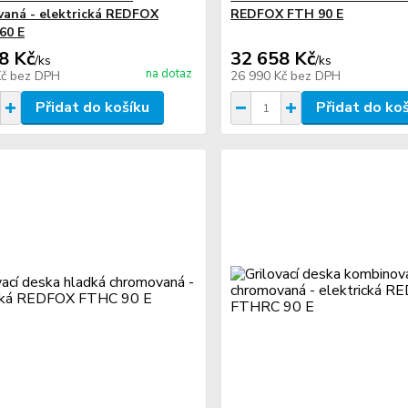
aná - elektrická REDFOX
REDFOX FTH 90 E
60 E
8 Kč
32 658 Kč
/
ks
/
ks
na dotaz
Kč
bez DPH
26 990 Kč
bez DPH
Přidat do košíku
Přidat do ko