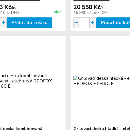
3 Kč
20 558 Kč
/
ks
/
ks
na dotaz
Kč
bez DPH
16 990 Kč
bez DPH
Přidat do košíku
Přidat do ko
cí deska kombinovaná
Grilovací deska hladká - ele