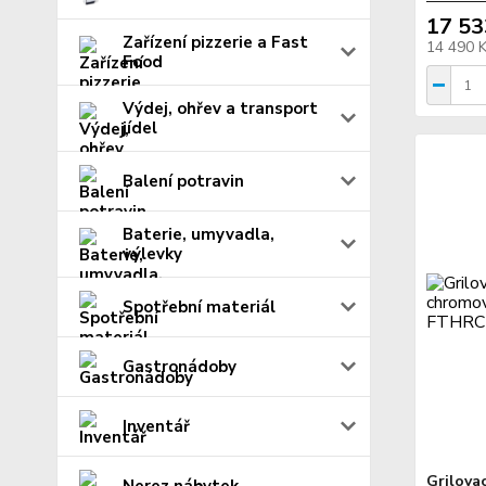
17 53
Zařízení pizzerie a Fast
14 490 
Food
Výdej, ohřev a transport
jídel
Balení potravin
Baterie, umyvadla,
výlevky
Spotřební materiál
Gastronádoby
Inventář
Grilova
Nerez nábytek