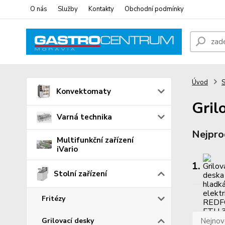
O nás
Služby
Kontakty
Obchodní podmínky
Úvod
S
Konvektomaty
Gril
Varná technika
Nejpro
Multifunkční zařízení
iVario
1.
Stolní zařízení
Fritézy
Grilovací desky
Nejnově