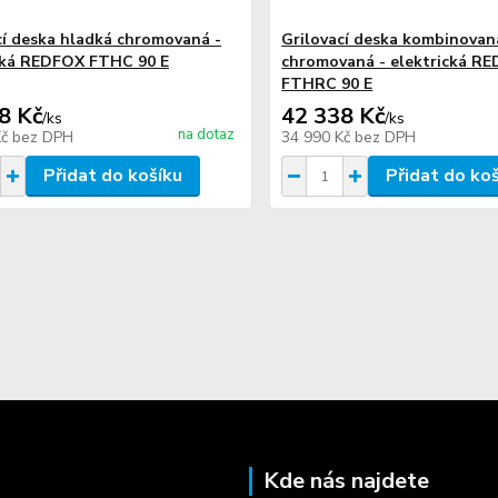
cí deska hladká chromovaná -
Grilovací deska kombinovan
cká REDFOX FTHC 90 E
chromovaná - elektrická R
FTHRC 90 E
8 Kč
42 338 Kč
/
ks
/
ks
na dotaz
Kč
bez DPH
34 990 Kč
bez DPH
Přidat do košíku
Přidat do ko
Kde nás najdete