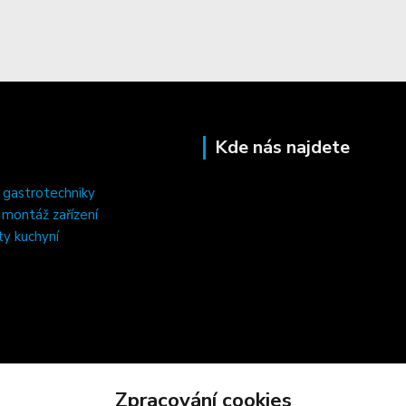
Kde nás najdete
 gastrotechniky
, montáž zařízení
ty kuchyní
Zpracování cookies