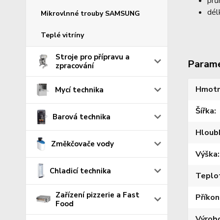
prů
dél
Mikrovlnné trouby SAMSUNG
Teplé vitríny
Stroje pro přípravu a
Param
zpracování
Hmotn
Mycí technika
Šířka
Barová technika
Hloub
Změkčovače vody
Výška
Chladicí technika
Teplo
Zařízení pizzerie a Fast
Příkon
Food
Výrob