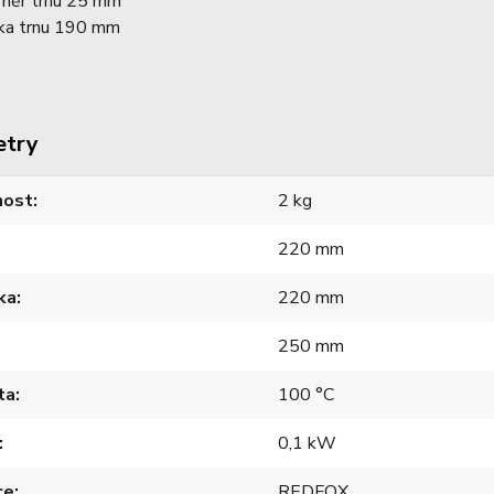
měr trnu 25 mm
ka trnu 190 mm
etry
ost
2 kg
220 mm
ka
220 mm
250 mm
ta
100 °C
0,1 kW
ce
REDFOX