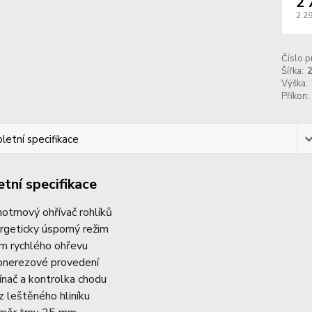
2 
2 2
Číslo p
Šířka:
Výška:
Příkon:
etní specifikace
tní specifikace
notrnový ohřívač rohlíků
rgeticky úsporný režim
im rychlého ohřevu
onerezové provedení
ínač a kontrolka chodu
 z leštěného hliníku