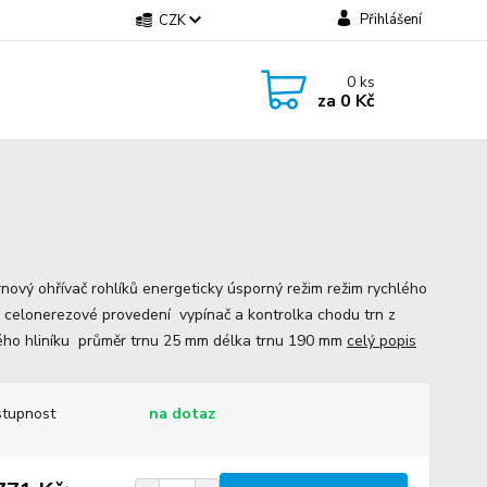
Přihlášení
CZK
0
ks
za
0 Kč
rnový ohřívač rohlíků energeticky úsporný režim režim rychlého
 celonerezové provedení vypínač a kontrolka chodu trn z
ého hliníku průměr trnu 25 mm délka trnu 190 mm
celý popis
tupnost
na dotaz