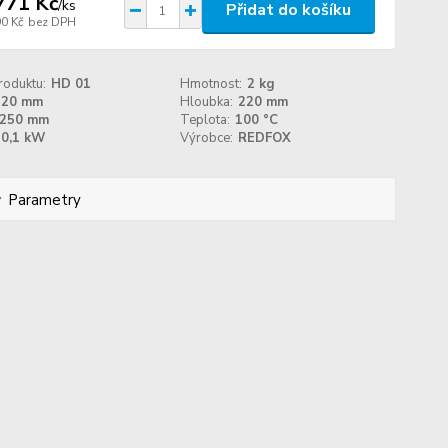
771 Kč
/
ks
Přidat do košíku
90 Kč
bez DPH
roduktu:
HD 01
Hmotnost:
2 kg
220 mm
Hloubka:
220 mm
250 mm
Teplota:
100 °C
0,1 kW
Výrobce:
REDFOX
Parametry