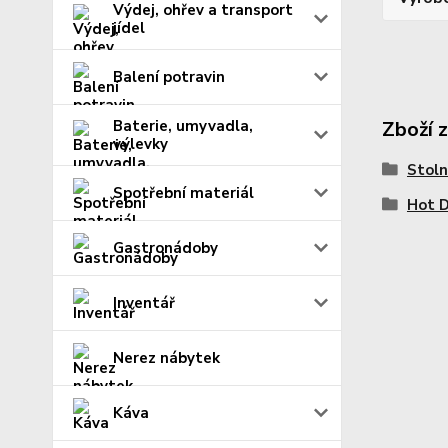
Výdej, ohřev a transport
jídel
Balení potravin
Baterie, umyvadla,
Zboží 
výlevky
Stoln
Spotřební materiál
Hot 
Gastronádoby
Inventář
Nerez nábytek
Káva