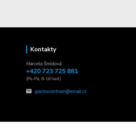
Kontakty
Marcela Šmídová
+420 723 725 881
(Po-Pá, 8-16 hod.)
gastrocentrum@email.cz