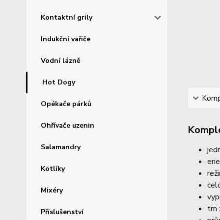
Kontaktní grily
Indukční vařiče
Vodní lázně
Hot Dogy
Kompl
Opékače párků
Ohřívače uzenin
Komple
Salamandry
jed
ene
Kotlíky
rež
cel
Mixéry
vyp
trn
Příslušenství