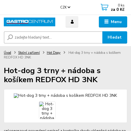
0
ks
CZK
za
0 Kč
Menu
Hledat
Úvod
Stolní zařízení
Hot Dogy
Hot-dog 3 trny + nádoba s košíkem
REDFOX HD 3NK
Hot-dog 3 trny + nádoba s
košíkem REDFOX HD 3NK
celonerezové provedení vypínač a kontrolka chodu skleněná nádoba na