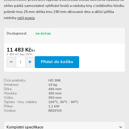
ohřev párků samostatné vyhřívání hrotů a nádoby trny z leštěného hliníku
průměr trnu 25 mm délka trnu 190 mm děrované dno a dělící příčka
nádoby
celý popis
Dostupnost
na dotaz
11 483 Kč
/
ks
9 490 Kč
bez DPH
Přidat do košíku
Číslo produktu:
HD 3NK
Hmotnost:
10 kg
Šířka:
480 mm
Hloubka:
300 mm
Výška:
350 mm
Teplota - trny, nádoba:
100°C, 30°C - 90°C
Příkon:
1,1 kW
Výrobce:
REDFOX
Kompletní specifikace