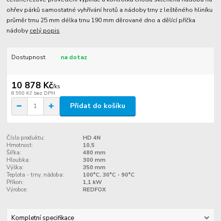
ohřev párků samostatné vyhřívání hrotů a nádoby trny z leštěného hliníku
průměr trnu 25 mm délka trnu 190 mm děrované dno a dělící příčka
nádoby
celý popis
Dostupnost
na dotaz
10 878 Kč
/
ks
8 990 Kč
bez DPH
Přidat do košíku
Číslo produktu:
HD 4N
Hmotnost:
10,5
Šířka:
480 mm
Hloubka:
300 mm
Výška:
350 mm
Teplota - trny, nádoba:
100°C, 30°C - 90°C
Příkon:
1,1 kW
Výrobce:
REDFOX
Kompletní specifikace