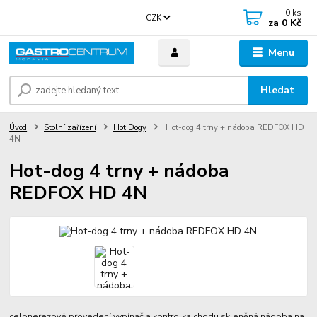
0
ks
CZK
za
0 Kč
Menu
Hledat
Úvod
Stolní zařízení
Hot Dogy
Hot-dog 4 trny + nádoba REDFOX HD
4N
Hot-dog 4 trny + nádoba
REDFOX HD 4N
celonerezové provedení vypínač a kontrolka chodu skleněná nádoba na