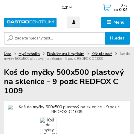
0
ks
CZK
za
0 Kč
Menu
Hledat
Úvod
Mycí technika
Příslušenství k myčkám
Koše plastové
Koš do
myčky 500x500 plastový na sklenice - 9 pozic REDFOX C 1009
Koš do myčky 500x500 plastový
na sklenice - 9 pozic REDFOX C
1009