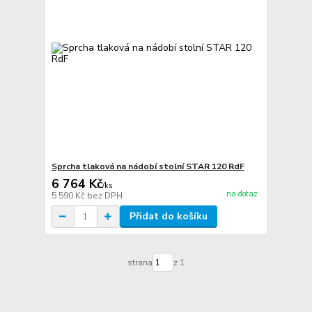
Sprcha tlaková na nádobí stolní STAR 120 RdF
6 764 Kč
/
ks
na dotaz
5 590 Kč
bez DPH
Přidat do košíku
strana
z 1