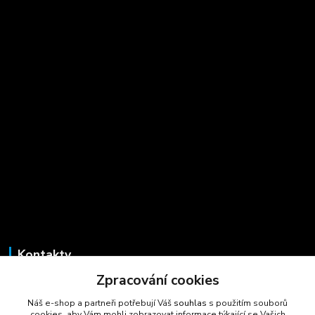
Kontakty
Zpracování cookies
Marcela Šmídová
+420 723 725 881
Náš e-shop a partneři potřebují Váš
souhlas
s použitím souborů
(Po-Pá, 8-16 hod.)
cookies, aby Vám mohli zobrazovat informace týkající se Vašich