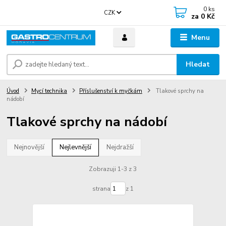
0
ks
CZK
za
0 Kč
Menu
Hledat
Úvod
Mycí technika
Příslušenství k myčkám
Tlakové sprchy na
nádobí
Tlakové sprchy na nádobí
Nejnovější
Nejlevnější
Nejdražší
Zobrazuji 1-3 z 3
strana
z 1