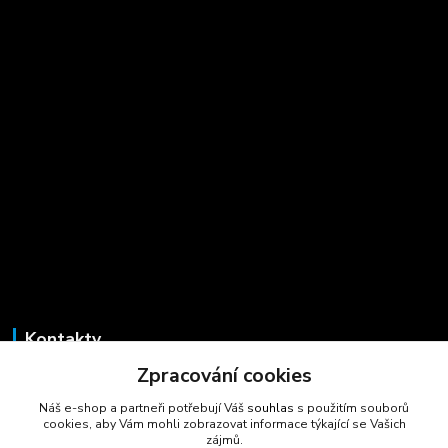
Kontakty
Zpracování cookies
Marcela Šmídová
+420 723 725 881
Náš e-shop a partneři potřebují Váš
souhlas
s použitím souborů
(Po-Pá, 8-16 hod.)
cookies, aby Vám mohli zobrazovat informace týkající se Vašich
zájmů.