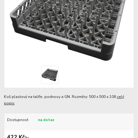
Koš plastový na talíře, podnosy a GN. Rozměry: 500 x 500 x 108
celý
popis
Dostupnost
na dotaz
422 Kč
/
ks