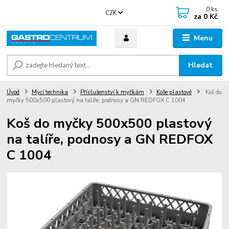
0
ks
CZK
za
0 Kč
Menu
Hledat
Úvod
Mycí technika
Příslušenství k myčkám
Koše plastové
Koš do
myčky 500x500 plastový na talíře, podnosy a GN REDFOX C 1004
Koš do myčky 500x500 plastový
na talíře, podnosy a GN REDFOX
C 1004