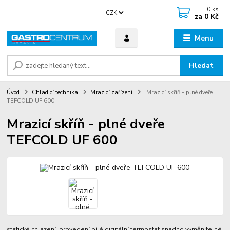
0
ks
CZK
za
0 Kč
Menu
Hledat
Úvod
Chladicí technika
Mrazicí zařízení
Mrazicí skříň - plné dveře
TEFCOLD UF 600
Mrazicí skříň - plné dveře
TEFCOLD UF 600
statické chlazení, provedení bílé digitální termostat snadno vyměnitelné