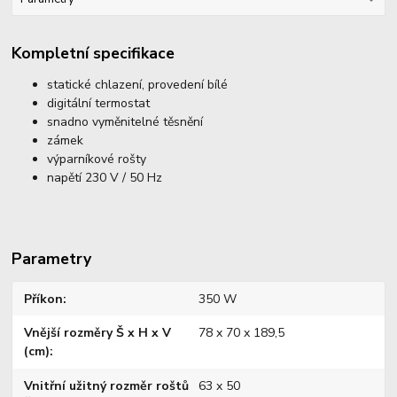
Kompletní specifikace
statické chlazení, provedení bílé
digitální termostat
snadno vyměnitelné těsnění
zámek
výparníkové rošty
napětí 230 V / 50 Hz
Parametry
Příkon
350 W
Vnější rozměry Š x H x V
78 x 70 x 189,5
(cm)
Vnitřní užitný rozměr roštů
63 x 50