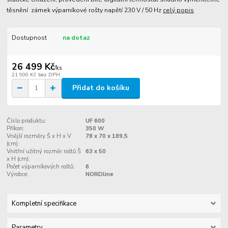
těsnění zámek výparníkové rošty napětí 230 V / 50 Hz
celý popis
Dostupnost
na dotaz
26 499 Kč
/
ks
21 900 Kč
bez DPH
Přidat do košíku
Číslo produktu:
UF 600
Příkon:
350 W
Vnější rozměry Š x H x V
78 x 70 x 189,5
(cm):
Vnitřní užitný rozměr roštů Š
63 x 50
x H (cm):
Počet výparníkových roštů:
6
Výrobce:
NORDline
Kompletní specifikace
Parametry