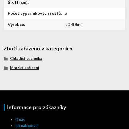
Š x H (cm)
Počet výparníkových roštů
6
Výrobce
NORDline
Zboží zařazeno v kategoriích
Chladicí technika
Mrazicí zařízení
Informace pro zákazníky
O nás
Jak nakupovat