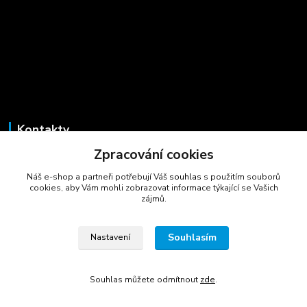
Kontakty
Zpracování cookies
Marcela Šmídová
+420 723 725 881
Náš e-shop a partneři potřebují Váš
souhlas
s použitím souborů
(Po-Pá, 8-16 hod.)
cookies, aby Vám mohli zobrazovat informace týkající se Vašich
zájmů.
gastrocentrum@email.cz
Souhlasím
Nastavení
Souhlas můžete odmítnout
zde
.