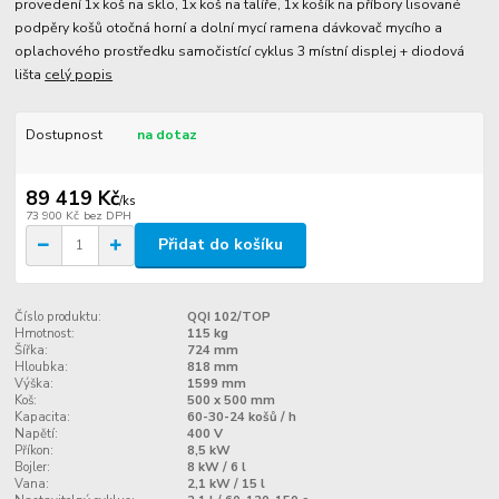
provedení 1x koš na sklo, 1x koš na talíře, 1x košík na příbory lisované
podpěry košů otočná horní a dolní mycí ramena dávkovač mycího a
oplachového prostředku samočistící cyklus 3 místní displej + diodová
lišta
celý popis
Dostupnost
na dotaz
89 419 Kč
/
ks
73 900 Kč
bez DPH
Přidat do košíku
Číslo produktu:
QQI 102/TOP
Hmotnost:
115 kg
Šířka:
724 mm
Hloubka:
818 mm
Výška:
1599 mm
Koš:
500 x 500 mm
Kapacita:
60-30-24 košů / h
Napětí:
400 V
Příkon:
8,5 kW
Bojler:
8 kW / 6 l
Vana:
2,1 kW / 15 l