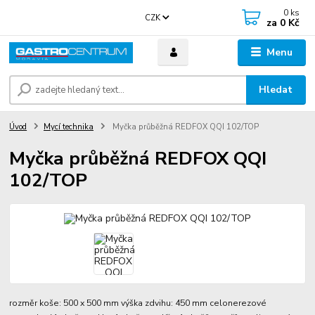
0
ks
CZK
za
0 Kč
Menu
Hledat
Úvod
Mycí technika
Myčka průběžná REDFOX QQI 102/TOP
Myčka průběžná REDFOX QQI
102/TOP
rozměr koše: 500 x 500 mm výška zdvihu: 450 mm celonerezové