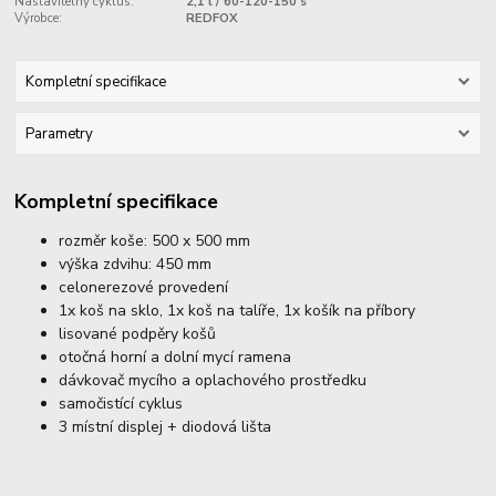
Nastavitelný cyklus:
2,1 l / 60-120-150 s
Výrobce:
REDFOX
Kompletní specifikace
Parametry
Kompletní specifikace
rozměr koše: 500 x 500 mm
výška zdvihu: 450 mm
celonerezové provedení
1x koš na sklo, 1x koš na talíře, 1x košík na příbory
lisované podpěry košů
otočná horní a dolní mycí ramena
dávkovač mycího a oplachového prostředku
samočistící cyklus
3 místní displej + diodová lišta