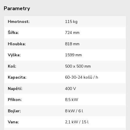
Parametry
Hmotnost
115 kg
Šířka
724 mm
Hloubka
818 mm
Výška
1599 mm
Koš
500 x 500 mm
Kapacita
60-30-24 košů / h
Napětí
400 V
Příkon
8,5 kW
Bojler
8 kW / 6 l
Vana
2,1 kW / 15 l