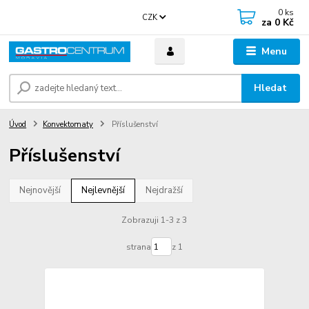
0
ks
CZK
za
0 Kč
Menu
Hledat
Úvod
Konvektomaty
Příslušenství
Příslušenství
Nejnovější
Nejlevnější
Nejdražší
Zobrazuji 1-3 z 3
strana
z 1