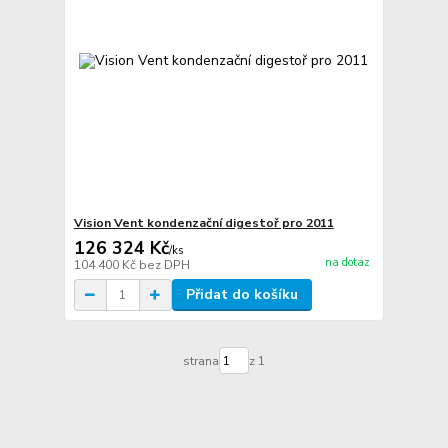
Vision Vent kondenzační digestoř pro 2011
126 324 Kč
/
ks
na dotaz
104 400 Kč
bez DPH
Přidat do košíku
strana
z 1