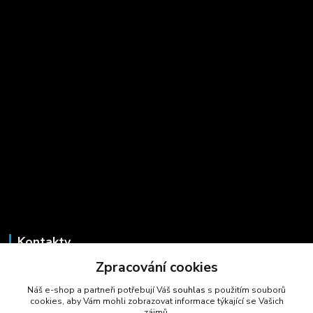
Kontakty
Zpracování cookies
Marcela Šmídová
+420 723 725 881
Náš e-shop a partneři potřebují Váš
souhlas
s použitím souborů
(Po-Pá, 8-16 hod.)
cookies, aby Vám mohli zobrazovat informace týkající se Vašich
zájmů.