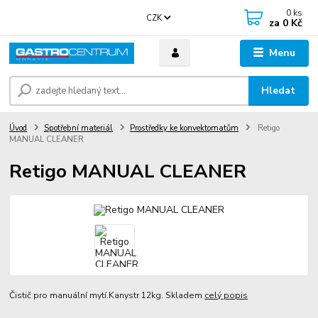
0
ks
CZK
za
0 Kč
Menu
Hledat
Úvod
Spotřební materiál
Prostředky ke konvektomatům
Retigo
MANUAL CLEANER
Retigo MANUAL CLEANER
Čistič pro manuální mytí.Kanystr 12kg. Skladem
celý popis