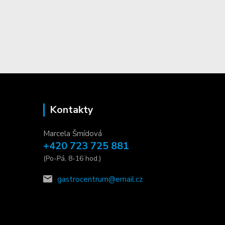
Kontakty
Marcela Šmídová
+420 723 725 881
(Po-Pá, 8-16 hod.)
gastrocentrum@email.cz