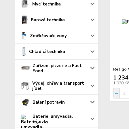
Mycí technika
Barová technika
Změkčovače vody
Chladicí technika
Zařízení pizzerie a Fast
Retigo
Food
1 234
Výdej, ohřev a transport
1 020 K
jídel
Balení potravin
Baterie, umyvadla,
výlevky