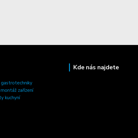
Kde nás najdete
 gastrotechniky
, montáž zařízení
ty kuchyní