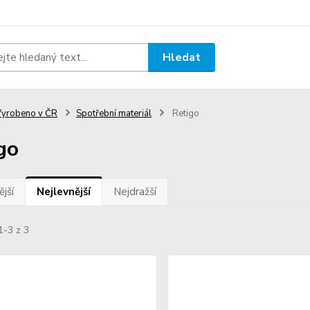
Hledat
yrobeno v ČR
Spotřební materiál
Retigo
go
jší
Nejlevnější
Nejdražší
1-3 z 3