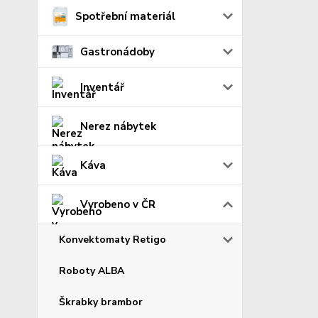
Spotřební materiál
Gastronádoby
Inventář
Nerez nábytek
Káva
Vyrobeno v ČR
Konvektomaty Retigo
Roboty ALBA
Škrabky brambor