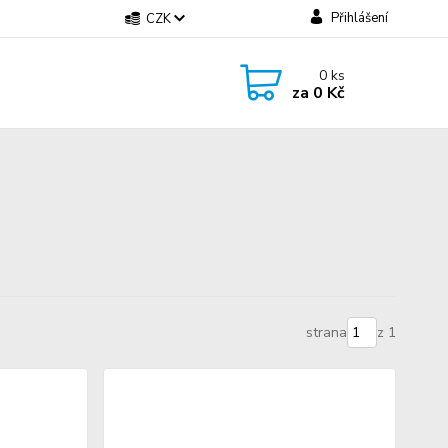
Přihlášení
CZK
0
ks
za
0 Kč
strana
z 1