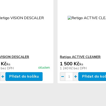
 VISION DESCALER
Retigo ACTIVE CLEANER
 Kč
1 500 Kč
/
ks
/
ks
skladem
č
bez DPH
1 240 Kč
bez DPH
Přidat do košíku
Přidat do ko