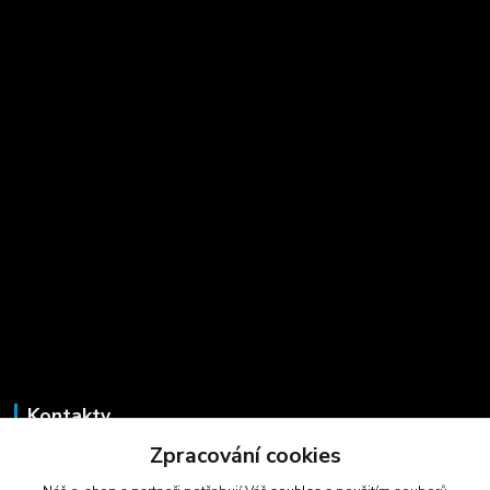
Kontakty
Zpracování cookies
Marcela Šmídová
+420 723 725 881