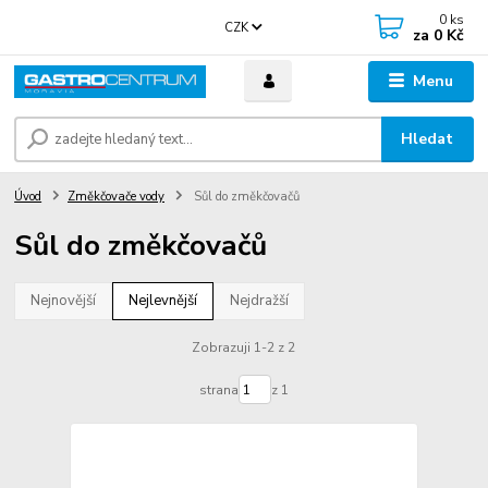
0
ks
CZK
za
0 Kč
Menu
Hledat
Úvod
Změkčovače vody
Sůl do změkčovačů
Sůl do změkčovačů
Nejnovější
Nejlevnější
Nejdražší
Zobrazuji 1-2 z 2
strana
z 1