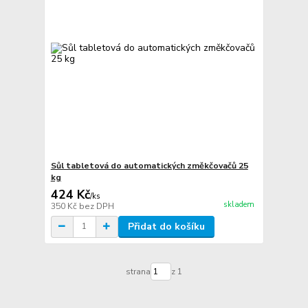
Sůl tabletová do automatických změkčovačů 25
kg
424 Kč
/
ks
skladem
350 Kč
bez DPH
Přidat do košíku
strana
z 1