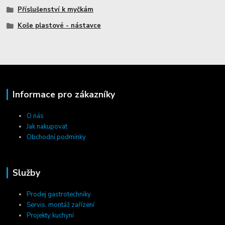
Příslušenství k myčkám
Koše plastové - nástavce
Informace pro zákazníky
O nás
Jak nakupovat
Obchodní podmínky
Služby
Prodej gastrotechniky
Servis, montáž zařízení
Projekty kuchyní