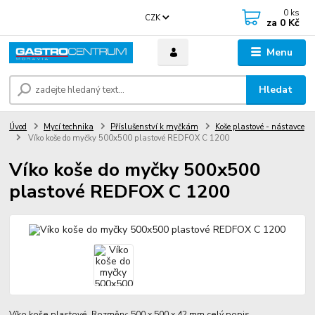
0
ks
CZK
za
0 Kč
Menu
Hledat
Úvod
Mycí technika
Příslušenství k myčkám
Koše plastové - nástavce
Víko koše do myčky 500x500 plastové REDFOX C 1200
Víko koše do myčky 500x500
plastové REDFOX C 1200
Víko koše plastové. Rozměry: 500 x 500 x 42 mm
celý popis