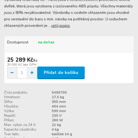
dvířek, která jsou vyrobena z izolovaného ABS plastu. Všechny materiály
jsou z 90% recyklovatelné. Výrobníky s vodním chlazením jsou vhodné
pro vestavění do baru s min. nároky na potřebný prostor. U vzduchem
chlazených provedení je...
celý popis
Dostupnost
na dotaz
25 289 Kč
/
ks
20 900 Kč
bez DPH
Přidat do košíku
Číslo produktu:
5490700
Hmotnost:
27,5 kg
Šířka:
355 mm
Hloubka:
404 mm
Výška:
590 mm
Napětí:
230 V
Příkon:
260 W
Max. výkon za 24 h:
21 kg
Kapacita zásobníku:
4 kg
Tvar ledu:
kalíšek 14 g