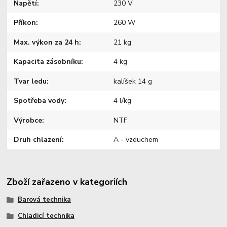
Napětí
230 V
Příkon
260 W
Max. výkon za 24 h
21 kg
Kapacita zásobníku
4 kg
Tvar ledu
kalíšek 14 g
Spotřeba vody
4 l/kg
Výrobce
NTF
Druh chlazení
A - vzduchem
Zboží zařazeno v kategoriích
Barová technika
Chladicí technika