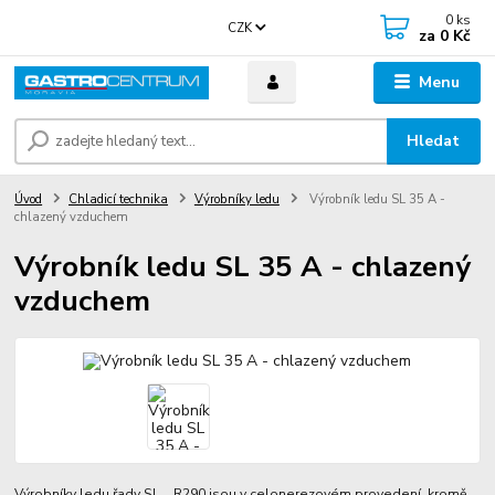
0
ks
CZK
za
0 Kč
Menu
Hledat
Úvod
Chladicí technika
Výrobníky ledu
Výrobník ledu SL 35 A -
chlazený vzduchem
Výrobník ledu SL 35 A - chlazený
vzduchem
Výrobníky ledu řady SL .. R290 jsou v celonerezovém provedení, kromě