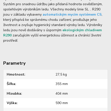
Systém pro snadnou údržbu jako přidaná hodnota osvědčeným,
spolehlivým výrobníkům ledu. Všechny modely linie SL .. R290
jsou v základu vybaveny
automatickým mycím systémem CS
,
který přispívá ke správnému chodu zařízení, prodlužuje jeho
životnost a zvyšuje hygienický standard výroby ledu. Výrobníky
ledu jsou nově dodávány s úsporným
ekologickým chladivem
R290
zaručujícím vyšší energetickou účinnost a chránící životní
prostředí.
Parametry
Hmotnost
27,5 kg
Šířka
355 mm
Hloubka
404 mm
Výška
590 mm