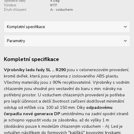
Spotřeba vody:
4 l/kg
Výrobce:
NTF
Druh chlazení:
A - vzduchem
Kompletní specifikace
Parametry
Kompletní specifikace
Výrobníky ledu řady SL .. R290
jsou v celonerezovém provedení,
kromě dvířek, která jsou vyrobena z izolovaného ABS plastu.
Všechny materiály jsou z 90% recyklovatelné. Výrobníky s vodním
chlazením jsou vhodné pro vestavění do baru s min. nároky na
potřebný prostor. U vzduchem chlazených provedení je potřeba
pro lepší účinnost a delší životnost zařízení dodržovat minimální
odstup od mřížek cca. 100 až 150 mm. Díky
odpadovému
čerpadlu nové generace DP
umístěnému na zadní spodní straně
je schopno vypustit vodu ze zásobníku, až do výšky 1 m
(dodáváno pouze k modelům chlazeným vzduchem - A). Led je
vytvářen nástřikem do formových "kalíšků" kovovými tryskami.