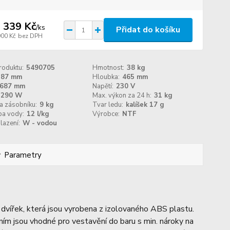
 339 Kč
/
ks
Přidat do košíku
900 Kč
bez DPH
roduktu:
5490705
Hmotnost:
38 kg
387 mm
Hloubka:
465 mm
687 mm
Napětí:
230 V
290 W
Max. výkon za 24 h:
31 kg
a zásobníku:
9 kg
Tvar ledu:
kalíšek 17 g
ba vody:
12 l/kg
Výrobce:
NTF
lazení:
W - vodou
Parametry
dvířek, která jsou vyrobena z izolovaného ABS plastu.
ím jsou vhodné pro vestavění do baru s min. nároky na