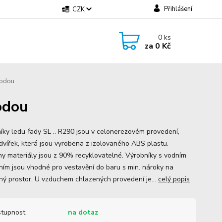
Přihlášení
CZK
0
ks
za
0 Kč
vodou
odou
íky ledu řady SL .. R290 jsou v celonerezovém provedení,
dvířek, která jsou vyrobena z izolovaného ABS plastu.
y materiály jsou z 90% recyklovatelné. Výrobníky s vodním
ním jsou vhodné pro vestavění do baru s min. nároky na
ný prostor. U vzduchem chlazených provedení je...
celý popis
tupnost
na dotaz