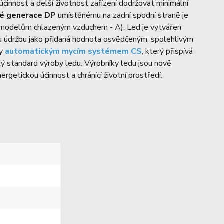
činnost a delší životnost zařízení dodržovat minimální
é generace DP
umístěnému na zadní spodní straně je
 modelům chlazeným vzduchem - A). Led je vytvářen
u údržbu jako přidaná hodnota osvědčeným, spolehlivým
ny
automatickým mycím systémem CS
, který přispívá
ký standard výroby ledu. Výrobníky ledu jsou nově
ergetickou účinnost a chránící životní prostředí.