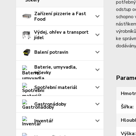
Šokery
potřebný 
odstup o
Zařízení pizzerie a Fast
schopno 
Food
nástřike
výrobníků
Výdej, ohřev a transport
jídel
ke správn
dodávány
Balení potravin
Baterie, umyvadla,
výlevky
Param
Spotřební materiál
Hmotn
Gastronádoby
Šířka
Hloub
Inventář
Výška