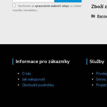
Zboží 
Souhlasím se
zpracováním osobních údajů
za účelem
rozesílky newsletteru.
Barov
Informace pro zákazníky
Služby
O nás
Prodej
Jak nakupovat
Servis
Obchodní podmínky
Projek