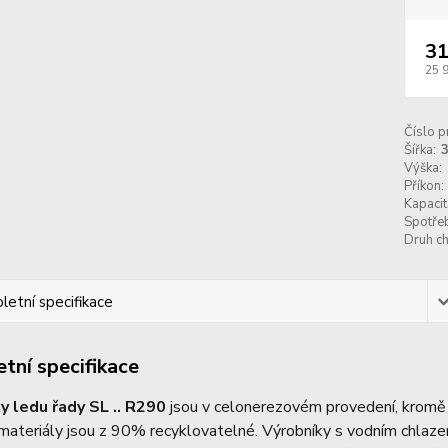
31
25 
Číslo p
Šířka:
Výška:
Příkon:
Kapacit
Spotře
Druh ch
etní specifikace
tní specifikace
y ledu řady SL .. R290
jsou v celonerezovém provedení, kromě 
ateriály jsou z 90% recyklovatelné. Výrobníky s vodním chlazen