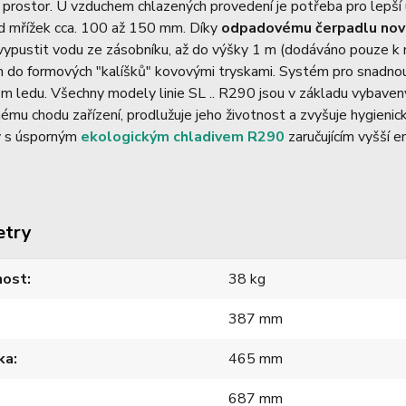
prostor. U vzduchem chlazených provedení je potřeba pro lepší ú
d mřížek cca. 100 až 150 mm. Díky
odpadovému čerpadlu nov
vypustit vodu ze zásobníku, až do výšky 1 m (dodáváno pouze k
m do formových "kalíšků" kovovými tryskami. Systém pro snadno
m ledu. Všechny modely linie SL .. R290 jsou v základu vybave
ému chodu zařízení, prodlužuje jeho životnost a zvyšuje hygienic
 s úsporným
ekologickým chladivem R290
zaručujícím vyšší en
etry
ost
38 kg
387 mm
ka
465 mm
687 mm