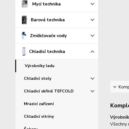
Mycí technika
Barová technika
Změkčovače vody
Chladicí technika
Výrobníky ledu
Chladicí stoly
Kompl
Chladicí skříně TEFCOLD
Mrazicí zařízení
Komple
Chladicí vitríny
Výrobník
Všechny m