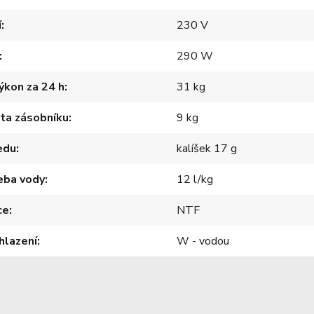
í
230 V
290 W
ýkon za 24 h
31 kg
ta zásobníku
9 kg
edu
kalíšek 17 g
eba vody
12 l/kg
ce
NTF
hlazení
W - vodou