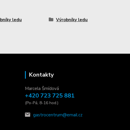
bníky ledu
Výrobníky ledu
Kontakty
Marcela Šmídová
+420 723 725 881
(Po-Pá, 8-16 hod.)
gastrocentrum@email.cz