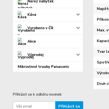
Nerez nábytek
Napět
Káva
Příkon
Vyrobeno v ČR
Max. v
Kapaci
Akce
Tvar l
Výprodej
Spotř
Mikrovlnné trouby Panasonic
Výrob
Druh c
Přihlásit se k odběru novinek
Přihlásit se