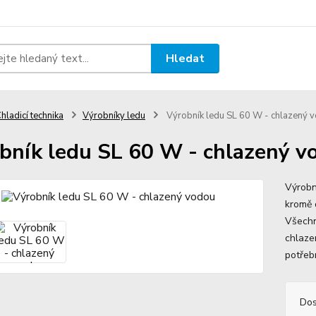
Hledat
hladicí technika
Výrobníky ledu
Výrobník ledu SL 60 W - chlazený 
bník ledu SL 60 W - chlazený v
Výrobn
kromě 
Všechn
chlaze
potřeb
Dos