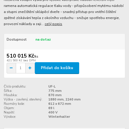
ramena automatická regulace tlaku vody - přizpůsobení mytému nádobí
a stupni znečištění sklápěcí dveře - snadný přístup pro vnitřní čištění
zpětné získávání tepla z okolního vzduchu - snižuje spotřebu energie,
provozní náklady a zaji...
celý popis
Dostupnost
na dotaz
510 015 Kč
/
ks
421 500 Kč
bez DPH
Přidat do košíku
Číslo produktu:
UF-L
Šířka:
775 mm
Hloubka:
870 mm
Výška - zavřený, otevřený:
1880 mm, 2240 mm
Rozměry koše:
612 x 672 mm
Objem:
69 l
Napětí:
400 V
Výrobce:
Winterhalter