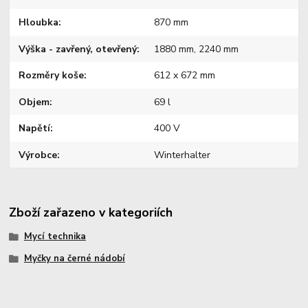
Hloubka
870 mm
Výška - zavřený, otevřený
1880 mm, 2240 mm
Rozměry koše
612 x 672 mm
Objem
69 l
Napětí
400 V
Výrobce
Winterhalter
Zboží zařazeno v kategoriích
Mycí technika
Myčky na černé nádobí