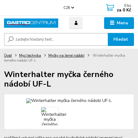
0
ks
CZK
za
0 Kč
Menu
Hledat
Úvod
Mycí technika
Myčky na černé nádobí
Winterhalter myčka
černého nádobí UF-L
Winterhalter myčka černého
nádobí UF-L
rozšířená vstupní výška pro vysoké kuchyňské nádobí reverzní mycí