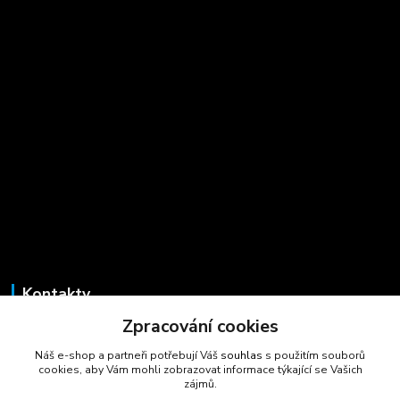
Kontakty
Zpracování cookies
Marcela Šmídová
+420 723 725 881
Náš e-shop a partneři potřebují Váš
souhlas
s použitím souborů
(Po-Pá, 8-16 hod.)
cookies, aby Vám mohli zobrazovat informace týkající se Vašich
zájmů.