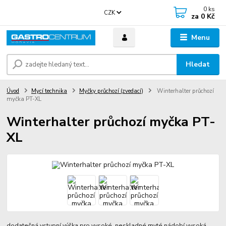
0
ks
CZK
za
0 Kč
Menu
Hledat
Úvod
Mycí technika
Myčky průchozí (zvedací)
Winterhalter průchozí
myčka PT-XL
Winterhalter průchozí myčka PT-
XL
dodatečná vstupní výška pro vysoké, neskladné myté nádobí vysoká