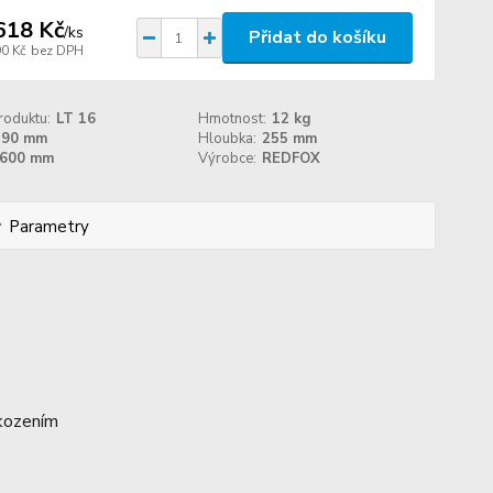
618 Kč
/
ks
Přidat do košíku
90 Kč
bez DPH
roduktu:
LT 16
Hmotnost:
12 kg
190 mm
Hloubka:
255 mm
600 mm
Výrobce:
REDFOX
Parametry
oškozením