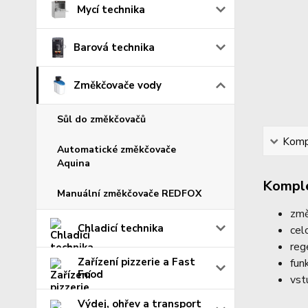
Mycí technika
Barová technika
Změkčovače vody
Sůl do změkčovačů
Kompl
Automatické změkčovače
Aquina
Komple
Manuální změkčovače REDFOX
změ
Chladicí technika
cel
reg
Zařízení pizzerie a Fast
fun
Food
vst
Výdej, ohřev a transport