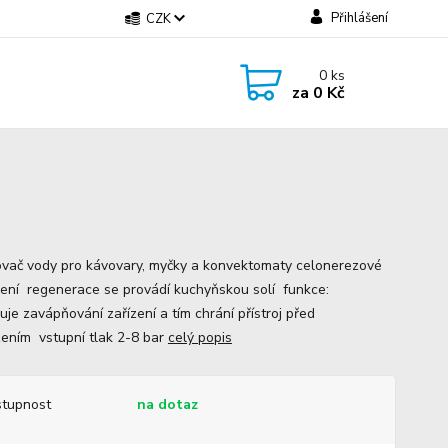
Přihlášení
CZK
0
ks
za
0 Kč
vač vody pro kávovary, myčky a konvektomaty celonerezové
ení regenerace se provádí kuchyňskou solí funkce:
uje zavápňování zařízení a tím chrání přístroj před
ením vstupní tlak 2-8 bar
celý popis
tupnost
na dotaz