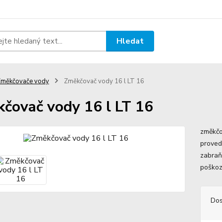
Hledat
Změkčovače vody
Změkčovač vody 16 l LT 16
čovač vody 16 l LT 16
změkčo
proved
zabraň
poškoz
Dos