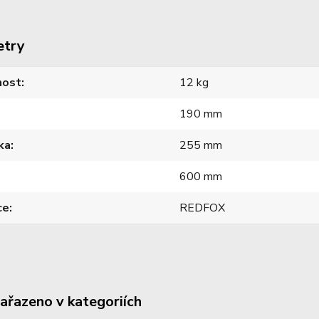
etry
ost
12 kg
190 mm
ka
255 mm
600 mm
ce
REDFOX
zařazeno v kategoriích