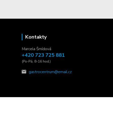
Kontakty
Marcela Šmídová
+420 723 725 881
(Po-Pá, 8-16 hod.)
gastrocentrum@email.cz