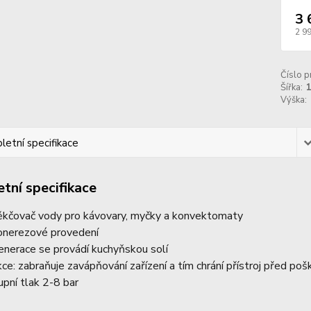
3 
2 9
Číslo p
Šířka:
Výška:
etní specifikace
tní specifikace
kčovač vody pro kávovary, myčky a konvektomaty
onerezové provedení
enerace se provádí kuchyňskou solí
kce: zabraňuje zavápňování zařízení a tím chrání přístroj před p
upní tlak 2-8 bar