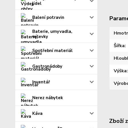
jídel
Balení potravin
Param
Baterie, umyvadla,
Hmotn
výlevky
Šířka
Spotřební materiál
Hloub
Gastronádoby
Výška
Inventář
Výrob
Nerez nábytek
Káva
Zboží 