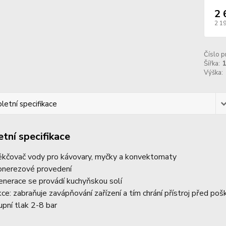
2 
2 1
Číslo p
Šířka:
Výška:
etní specifikace
tní specifikace
kčovač vody pro kávovary, myčky a konvektomaty
onerezové provedení
enerace se provádí kuchyňskou solí
kce: zabraňuje zavápňování zařízení a tím chrání přístroj před p
upní tlak 2-8 bar