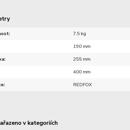
etry
ost
7,5 kg
190 mm
ka
255 mm
400 mm
ce
REDFOX
zařazeno v kategoriích