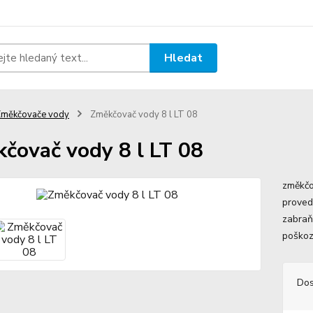
Hledat
Změkčovače vody
Změkčovač vody 8 l LT 08
čovač vody 8 l LT 08
změkčo
proved
zabraň
poškoz
Dos