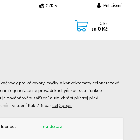
Přihlášení
CZK
0
ks
za
0 Kč
vač vody pro kávovary, myčky a konvektomaty celonerezové
ení regenerace se provádí kuchyňskou solí funkce:
uje zavápňování zařízení a tím chrání přístroj před
ením vstupní tlak 2-8 bar
celý popis
tupnost
na dotaz