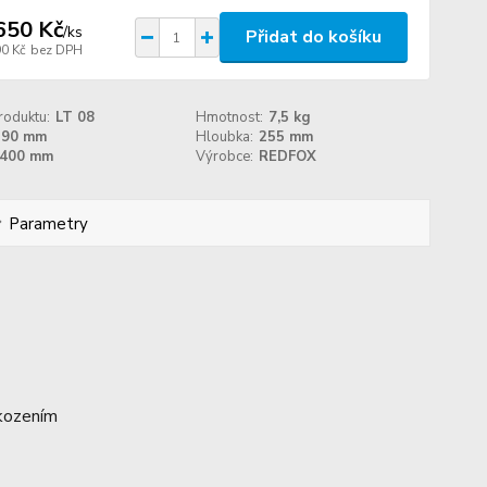
650 Kč
/
ks
Přidat do košíku
90 Kč
bez DPH
roduktu:
LT 08
Hmotnost:
7,5 kg
190 mm
Hloubka:
255 mm
400 mm
Výrobce:
REDFOX
Parametry
oškozením