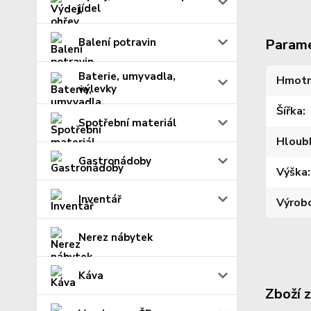
jídel
Balení potravin
Param
Baterie, umyvadla,
Hmotn
výlevky
Šířka
Spotřební materiál
Hloub
Gastronádoby
Výška
Inventář
Výrob
Nerez nábytek
Káva
Zboží 