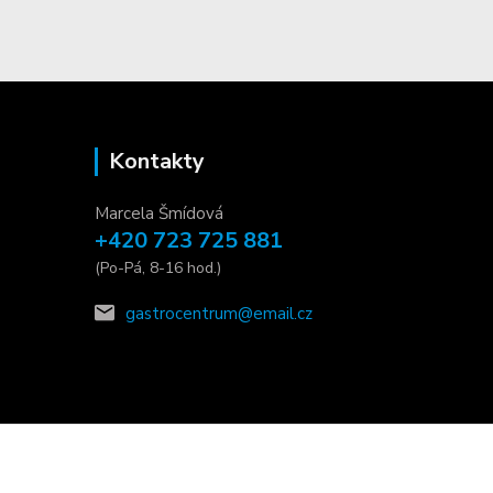
Kontakty
Marcela Šmídová
+420 723 725 881
(Po-Pá, 8-16 hod.)
gastrocentrum@email.cz