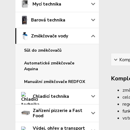
Mycí technika
Barová technika
Změkčovače vody
Sůl do změkčovačů
Kompl
Automatické změkčovače
Aquina
Komple
Manuální změkčovače REDFOX
změ
Chladicí technika
cel
reg
Zařízení pizzerie a Fast
fun
Food
vst
Výdej, ohřev a transport