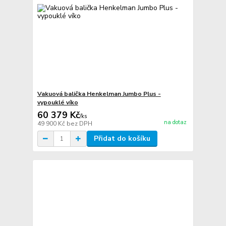
Vakuová balička Henkelman Jumbo Plus -
vypouklé víko
60 379 Kč
/
ks
na dotaz
49 900 Kč
bez DPH
Přidat do košíku