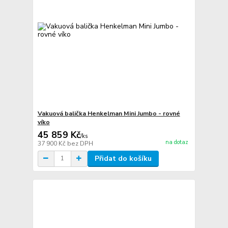
Vakuová balička Henkelman Mini Jumbo - rovné
víko
45 859 Kč
/
ks
na dotaz
37 900 Kč
bez DPH
Přidat do košíku