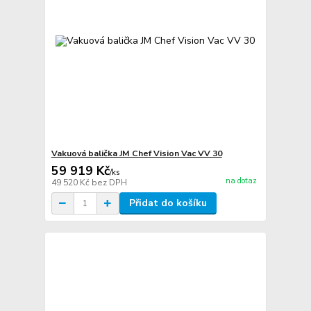
Vakuová balička JM Chef Vision Vac VV 30
59 919 Kč
/
ks
na dotaz
49 520 Kč
bez DPH
Přidat do košíku