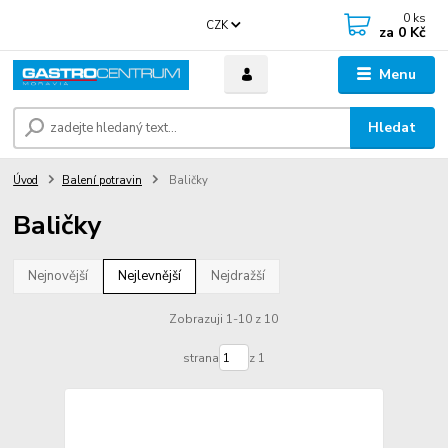
0
ks
CZK
za
0 Kč
Menu
Hledat
Úvod
Balení potravin
Baličky
Baličky
Nejnovější
Nejlevnější
Nejdražší
Zobrazuji 1-10 z 10
strana
z 1