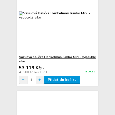
Vakuová balička Henkelman Jumbo Mini - vypouklé
víko
53 119 Kč
/
ks
na dotaz
43 900 Kč
bez DPH
Přidat do košíku