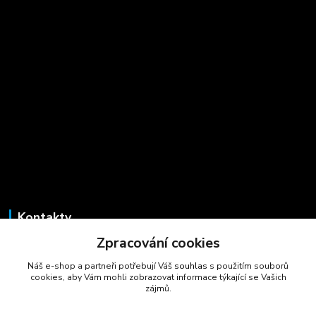
Kontakty
Zpracování cookies
Marcela Šmídová
+420 723 725 881
Náš e-shop a partneři potřebují Váš
souhlas
s použitím souborů
(Po-Pá, 8-16 hod.)
cookies, aby Vám mohli zobrazovat informace týkající se Vašich
zájmů.
gastrocentrum@email.cz