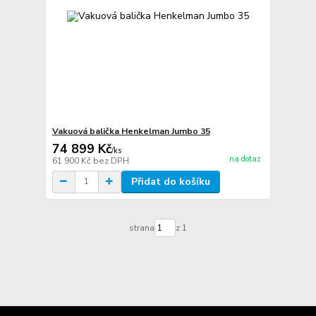
Vakuová balička Henkelman Jumbo 35
74 899 Kč
/
ks
na dotaz
61 900 Kč
bez DPH
Přidat do košíku
strana
z 1