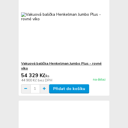
Vakuová balička Henkelman Jumbo Plus - rovné
víko
54 329 Kč
/
ks
na dotaz
44 900 Kč
bez DPH
Přidat do košíku