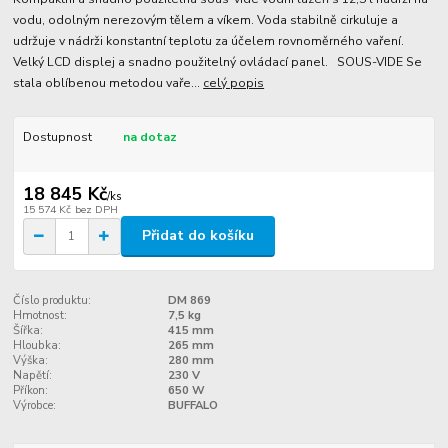
vodu, odolným nerezovým tělem a víkem. Voda stabilně cirkuluje a
udržuje v nádrži konstantní teplotu za účelem rovnoměrného vaření.
Velký LCD displej a snadno použitelný ovládací panel. SOUS-VIDE Se
stala oblíbenou metodou vaře...
celý popis
Dostupnost
na dotaz
18 845 Kč
/
ks
15 574 Kč
bez DPH
Přidat do košíku
Číslo produktu:
DM 869
Hmotnost:
7,5 kg
Šířka:
415 mm
Hloubka:
265 mm
Výška:
280 mm
Napětí:
230 V
Příkon:
650 W
Výrobce:
BUFFALO