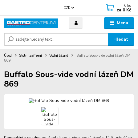
0
ks
CZK
za
0 Kč
Menu
Hledat
Úvod
Stolní zařízení
Vodní lázně
Buffalo Sous-vide vodní lázeň DM
869
Buffalo Sous-vide vodní lázeň DM
869
Kompaktní a snadno použitelná sous-vide vodní lázeň s 12,5 l nádrží na