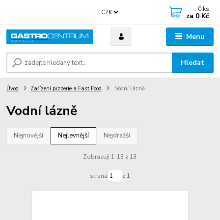
0
ks
CZK
za
0 Kč
Menu
Hledat
Úvod
Zařízení pizzerie a Fast Food
Vodní lázně
Vodní lázně
Nejnovější
Nejlevnější
Nejdražší
Zobrazuji 1-13 z 13
strana
z 1