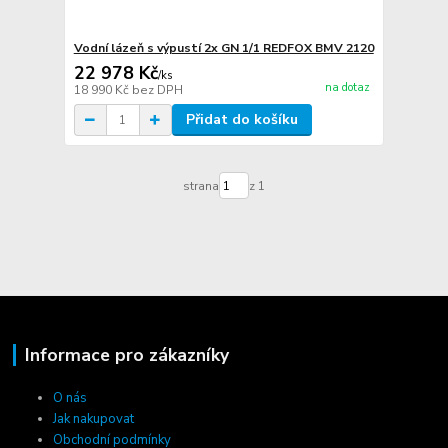
Vodní lázeň s výpustí 2x GN 1/1 REDFOX BMV 2120
22 978 Kč
/
ks
na dotaz
18 990 Kč
bez DPH
Přidat do košíku
strana
z 1
Informace pro zákazníky
O nás
Jak nakupovat
Obchodní podmínky