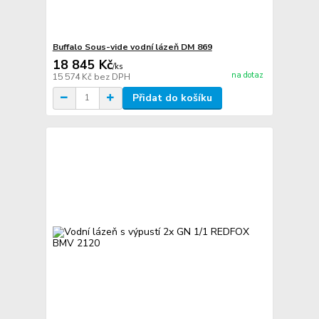
Buffalo Sous-vide vodní lázeň DM 869
18 845 Kč
/
ks
na dotaz
15 574 Kč
bez DPH
Přidat do košíku