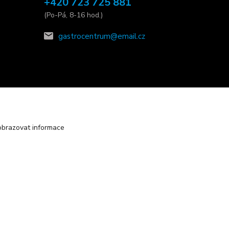
+420 723 725 881
(Po-Pá, 8-16 hod.)
gastrocentrum@email.cz
obrazovat informace