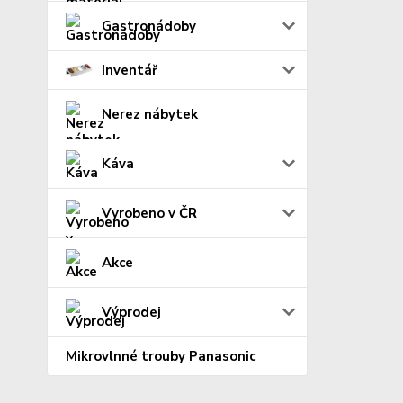
Gastronádoby
Inventář
Nerez nábytek
Káva
Vyrobeno v ČR
Akce
Výprodej
Mikrovlnné trouby Panasonic