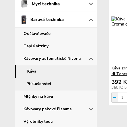
Mycí technika
Barová technika
Odšťavňovače
Teplé vitríny
Kávovary automatické Nivona
Káva zr
Káva
di Tosc
392 K
Příslušenství
350 Kč
b
Mlýnky na kávu
Kávovary pákové Fiamma
Výrobníky ledu