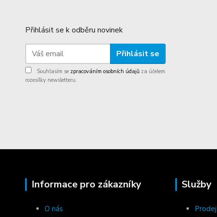
Přihlásit se k odběru novinek
Přihlásit se
Souhlasím se
zpracováním osobních údajů
za účelem
rozesílky newsletteru.
Informace pro zákazníky
Služby
O nás
Prodej