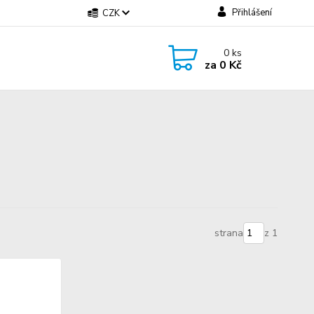
Přihlášení
CZK
0
ks
za
0 Kč
strana
z 1