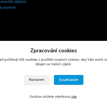
, montáž zařízení
ty kuchyní
Zpracování cookies
eři potřebují Váš
souhlas
s použitím souborů cookies, aby Vám mohli z
týkající se Vašich zájmů.
Souhlasím
Nastavení
Souhlas můžete odmítnout
zde
.