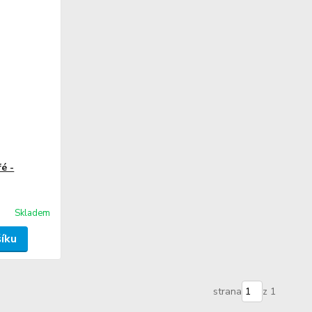
é -
Skladem
šíku
strana
z 1