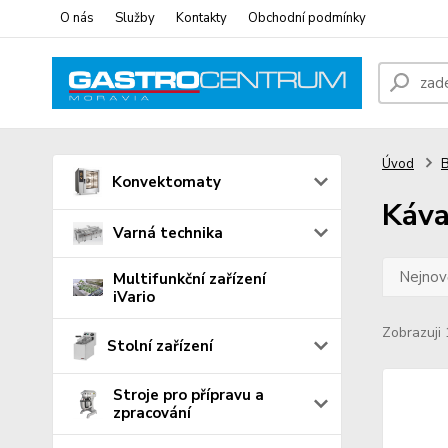
O nás
Služby
Kontakty
Obchodní podmínky
Úvod
B
Konvektomaty
Káv
Varná technika
Nejnově
Multifunkční zařízení
iVario
Zobrazuji 
Stolní zařízení
Stroje pro přípravu a
zpracování