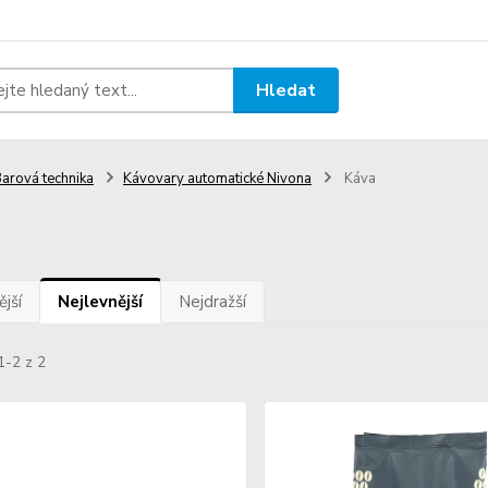
Hledat
arová technika
Kávovary automatické Nivona
Káva
a
jší
Nejlevnější
Nejdražší
1-2 z 2