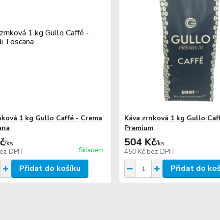
nková 1 kg Gullo Caffé - Crema
Káva zrnková 1 kg Gullo Caff
ana
Premium
č
504 Kč
/
ks
/
ks
Skladem
ez DPH
450 Kč
bez DPH
Přidat do košíku
Přidat do ko