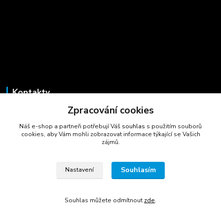
Kontakty
Zpracování cookies
Marcela Šmídová
+420 723 725 881
Náš e-shop a partneři potřebují Váš
souhlas
s použitím souborů
(Po-Pá, 8-16 hod.)
cookies, aby Vám mohli zobrazovat informace týkající se Vašich
zájmů.
gastrocentrum@email.cz
Souhlasím
Nastavení
Souhlas můžete odmítnout
zde
.