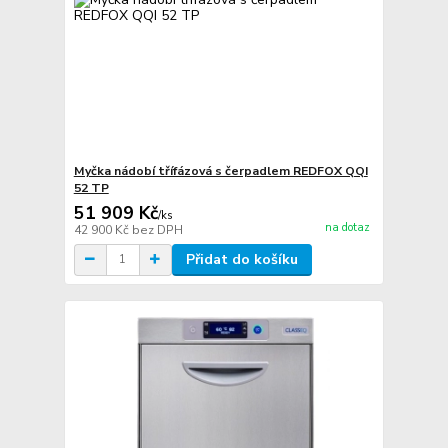
Myčka nádobí třífázová s čerpadlem REDFOX QQI
52 TP
51 909 Kč
/
ks
na dotaz
42 900 Kč
bez DPH
Přidat do košíku