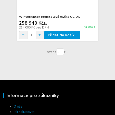
Winterhalter podstolová myčka UC-XL
258 940 Kč
/
ks
na dotaz
214 000 Kč
bez DPH
Přidat do košíku
strana
z 1
Informace pro zákazníky
O nás
Jak nakupovat