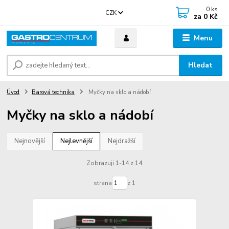
0
ks
CZK
za
0 Kč
Menu
Hledat
Úvod
Barová technika
Myčky na sklo a nádobí
Myčky na sklo a nádobí
Nejnovější
Nejlevnější
Nejdražší
Zobrazuji 1-14 z 14
strana
z 1