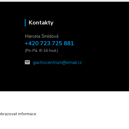
Kontakty
Marcela Šmídová
+420 723 725 881
(Po-Pá, 8-16 hod.)
gastrocentrum@email.cz
obrazovat informace