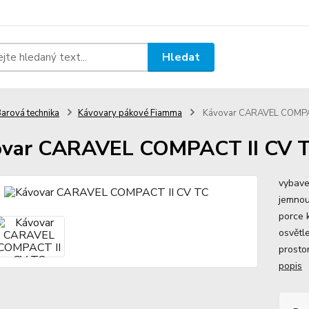
Hledat
arová technika
Kávovary pákové Fiamma
Kávovar CARAVEL COMPA
ovar CARAVEL COMPACT II CV 
vybave
jemnou
porce 
osvětl
prosto
popis