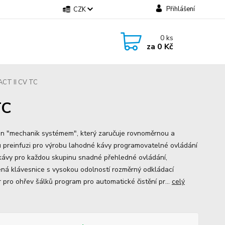
Přihlášení
CZK
0
ks
za
0 Kč
CT II CV TC
TC
n "mechanik systémem", který zaručuje rovnoměrnou a
 preinfuzi pro výrobu lahodné kávy programovatelné ovládání
kávy pro každou skupinu snadné přehledné ovládání,
ená klávesnice s vysokou odolností rozměrný odkládací
r pro ohřev šálků program pro automatické čistění pr...
celý