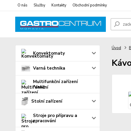
O nás
Služby
Kontakty
Obchodní podmínky
Úvod
B
Konvektomaty
Káv
Varná technika
Multifunkční zařízení
iVario
Stolní zařízení
Stroje pro přípravu a
zpracování