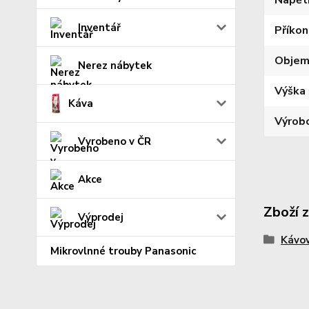
Napět
Inventář
Příkon
Objem
Nerez nábytek
Výška 
Káva
Výrob
Vyrobeno v ČR
Akce
Zboží 
Výprodej
Kávo
Mikrovlnné trouby Panasonic