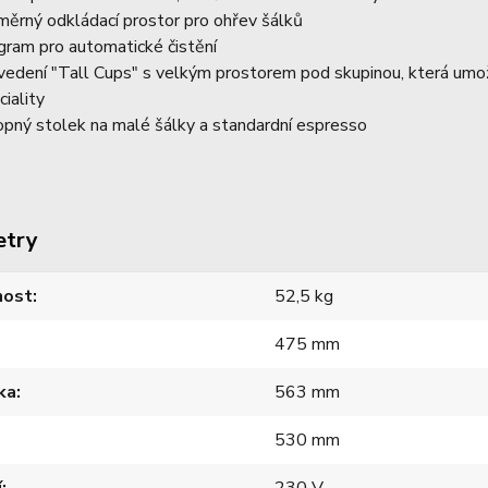
měrný odkládací prostor pro ohřev šálků
gram pro automatické čistění
vedení "Tall Cups" s velkým prostorem pod skupinou, která umož
ciality
opný stolek na malé šálky a standardní espresso
etry
ost
52,5 kg
475 mm
ka
563 mm
530 mm