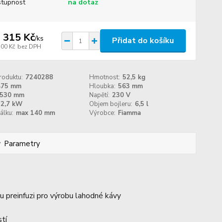
tupnost
na dotaz
 315 Kč
/
ks
Přidat do košíku
500 Kč
bez DPH
roduktu:
7240288
Hmotnost:
52,5 kg
475 mm
Hloubka:
563 mm
530 mm
Napětí:
230 V
2,7 kW
Objem bojleru:
6,5 l
álku:
max 140 mm
Výrobce:
Fiamma
Parametry
 preinfuzi pro výrobu lahodné kávy
tí