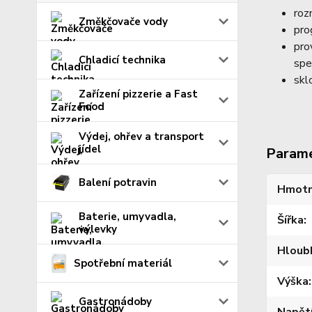
roz
Změkčovače vody
pro
pro
Chladicí technika
spe
skl
Zařízení pizzerie a Fast
Food
Výdej, ohřev a transport
jídel
Param
Balení potravin
Hmotn
Baterie, umyvadla,
Šířka
výlevky
Hloub
Spotřební materiál
Výška
Gastronádoby