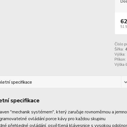
Dos
62
51 
Číslo p
Šířka:
Výška:
Příkon:
Výška š
etní specifikace
tní specifikace
aven "mechanik systémem", který zaručuje rovnoměrnou a jemnou
gramovatelné ovládání porce kávy pro každou skupinu
dné přehledné ovládání, osvětlená klávesnice s vysokou odolnos