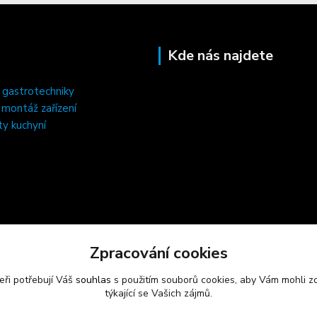
Kde nás najdete
 gastrotechniky
, montáž zařízení
ty kuchyní
Zpracování cookies
eři potřebují Váš
souhlas
s použitím souborů cookies, aby Vám mohli z
týkající se Vašich zájmů.