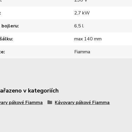
í
230 V
2,7 kW
 bojleru
6,5 l
šálku
max 140 mm
ce
Fiamma
zařazeno v kategoriích
vary pákové Fiamma
Kávovary pákové Fiamma